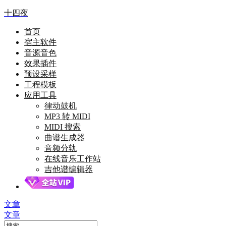
十四夜
首页
宿主软件
音源音色
效果插件
预设采样
工程模板
应用工具
律动鼓机
MP3 转 MIDI
MIDI 搜索
曲谱生成器
音频分轨
在线音乐工作站
吉他谱编辑器
文章
文章