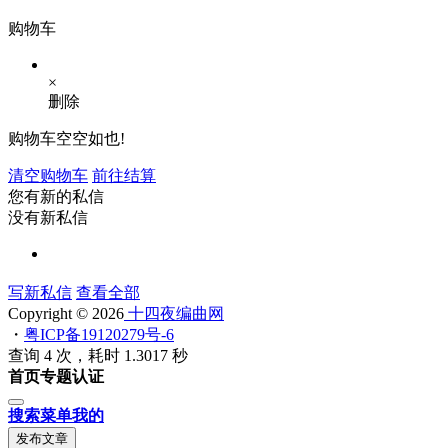
购物车
×
删除
购物车空空如也!
清空购物车
前往结算
您有新的私信
没有新私信
写新私信
查看全部
Copyright © 2026
十四夜编曲网
・
粤ICP备19120279号-6
查询 4 次，耗时 1.3017 秒
首页
专题
认证
搜索
菜单
我的
发布文章