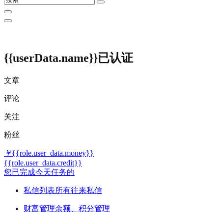
{{userData.name}}
已认证
文章
评论
关注
粉丝
￥
{{role.user_data.money}}
{{role.user_data.credit}}
您已完成今天任务的
私信列表
所有往来私信
财富管理
余额、积分管理