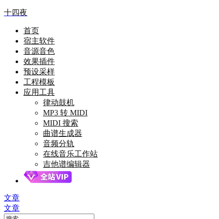
十四夜
首页
宿主软件
音源音色
效果插件
预设采样
工程模板
应用工具
律动鼓机
MP3 转 MIDI
MIDI 搜索
曲谱生成器
音频分轨
在线音乐工作站
吉他谱编辑器
文章
文章