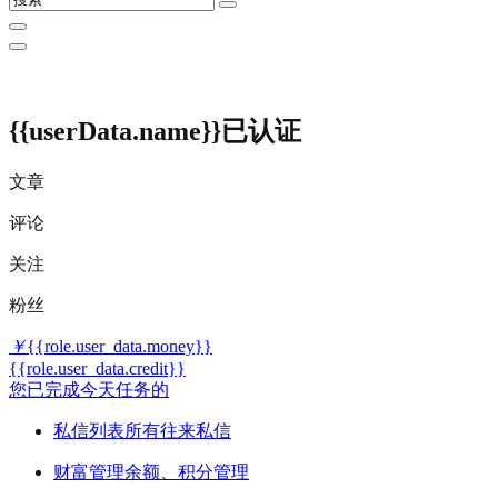
{{userData.name}}
已认证
文章
评论
关注
粉丝
￥
{{role.user_data.money}}
{{role.user_data.credit}}
您已完成今天任务的
私信列表
所有往来私信
财富管理
余额、积分管理