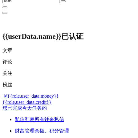
{{userData.name}}
已认证
文章
评论
关注
粉丝
￥
{{role.user_data.money}}
{{role.user_data.credit}}
您已完成今天任务的
私信列表
所有往来私信
财富管理
余额、积分管理