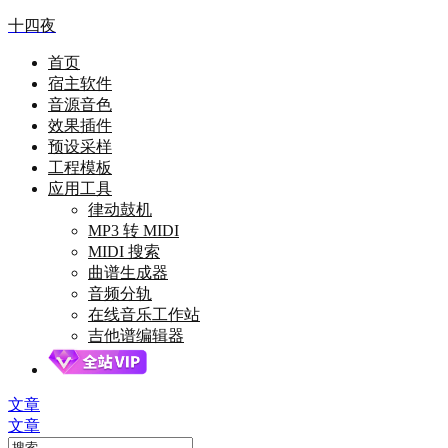
十四夜
首页
宿主软件
音源音色
效果插件
预设采样
工程模板
应用工具
律动鼓机
MP3 转 MIDI
MIDI 搜索
曲谱生成器
音频分轨
在线音乐工作站
吉他谱编辑器
文章
文章