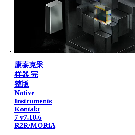
康泰克采
样器 完
整版
Native
Instruments
Kontakt
7 v7.10.6
R2R/MORiA