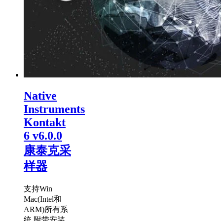
Native
Instruments
Kontakt
6 v6.0.0
康泰克采
样器
支持Win
Mac(Intel和
ARM)所有系
统 附带安装