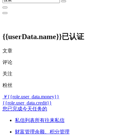
{{userData.name}}
已认证
文章
评论
关注
粉丝
￥
{{role.user_data.money}}
{{role.user_data.credit}}
您已完成今天任务的
私信列表
所有往来私信
财富管理
余额、积分管理