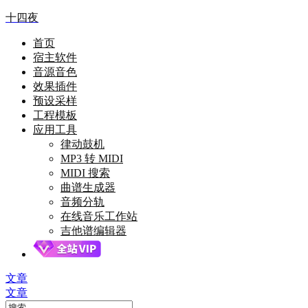
十四夜
首页
宿主软件
音源音色
效果插件
预设采样
工程模板
应用工具
律动鼓机
MP3 转 MIDI
MIDI 搜索
曲谱生成器
音频分轨
在线音乐工作站
吉他谱编辑器
文章
文章