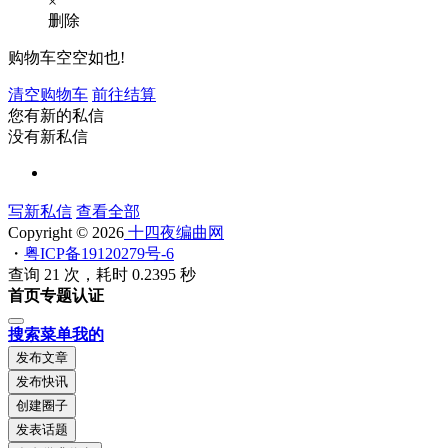
×
删除
购物车空空如也!
清空购物车
前往结算
您有新的私信
没有新私信
写新私信
查看全部
Copyright © 2026
十四夜编曲网
・
粤ICP备19120279号-6
查询 21 次，耗时 0.2395 秒
首页
专题
认证
搜索
菜单
我的
发布文章
发布快讯
创建圈子
发表话题