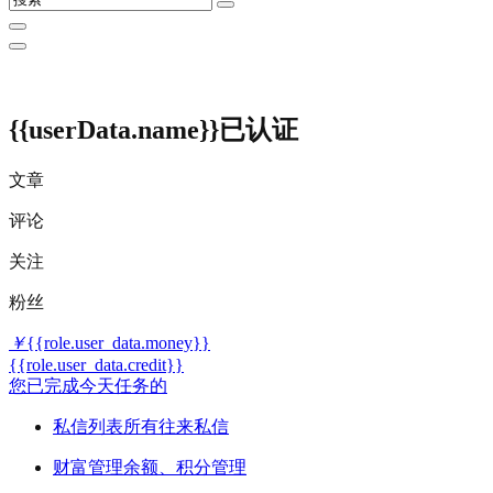
{{userData.name}}
已认证
文章
评论
关注
粉丝
￥
{{role.user_data.money}}
{{role.user_data.credit}}
您已完成今天任务的
私信列表
所有往来私信
财富管理
余额、积分管理