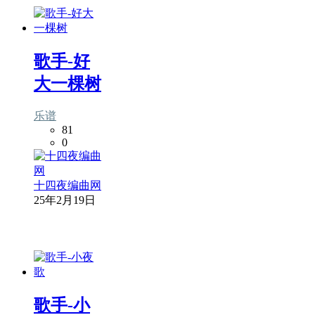
歌手-好
大一棵树
乐谱
81
0
十四夜编曲网
25年2月19日
歌手-小