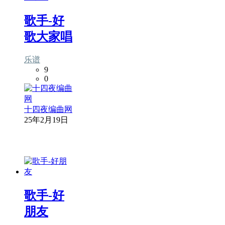
歌手-好
歌大家唱
乐谱
9
0
十四夜编曲网
25年2月19日
歌手-好
朋友