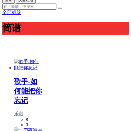
全部标签
简谱
歌手-如
何能把你
忘记
乐谱
8
0