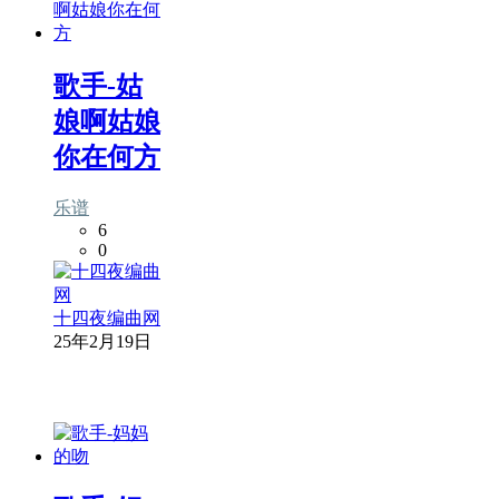
歌手-姑
娘啊姑娘
你在何方
乐谱
6
0
十四夜编曲网
25年2月19日