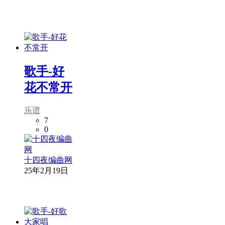
歌手-好
花不常开
乐谱
7
0
十四夜编曲网
25年2月19日