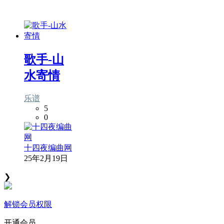
歌手-山
水寄情
乐谱
5
0
十四夜编曲网
25年2月19日
❯
解锁会员权限
开通会员