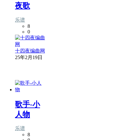
夜歌
乐谱
8
0
十四夜编曲网
25年2月19日
歌手-小
人物
乐谱
8