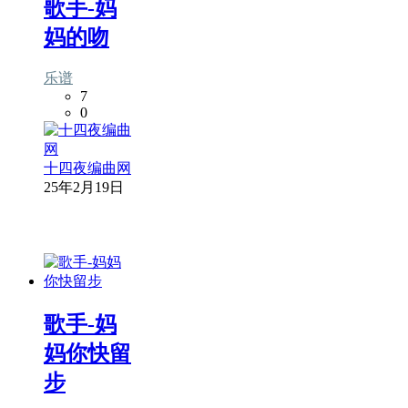
歌手-妈
妈的吻
乐谱
7
0
十四夜编曲网
25年2月19日
歌手-妈
妈你快留
步