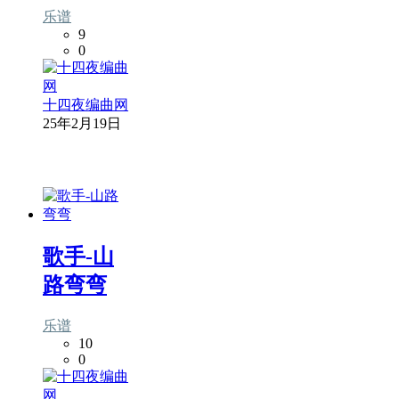
乐谱
9
0
十四夜编曲网
25年2月19日
歌手-山
路弯弯
乐谱
10
0