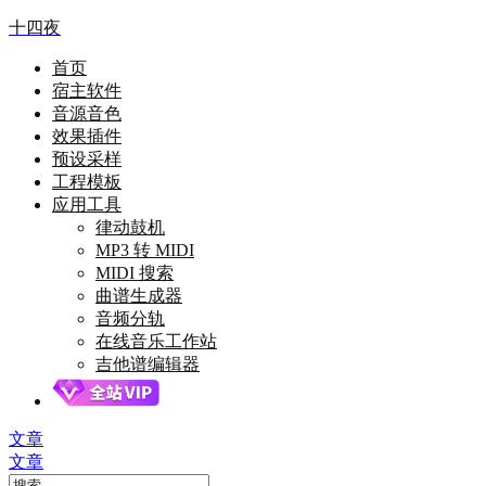
十四夜
首页
宿主软件
音源音色
效果插件
预设采样
工程模板
应用工具
律动鼓机
MP3 转 MIDI
MIDI 搜索
曲谱生成器
音频分轨
在线音乐工作站
吉他谱编辑器
文章
文章