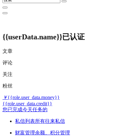
{{userData.name}}
已认证
文章
评论
关注
粉丝
￥
{{role.user_data.money}}
{{role.user_data.credit}}
您已完成今天任务的
私信列表
所有往来私信
财富管理
余额、积分管理