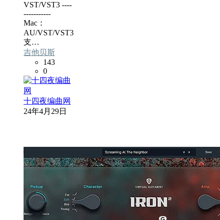
VST/VST3 ----
-----------
Mac：
AU/VST/VST3
支…
吉他贝斯
143
0
十四夜编曲网
24年4月29日