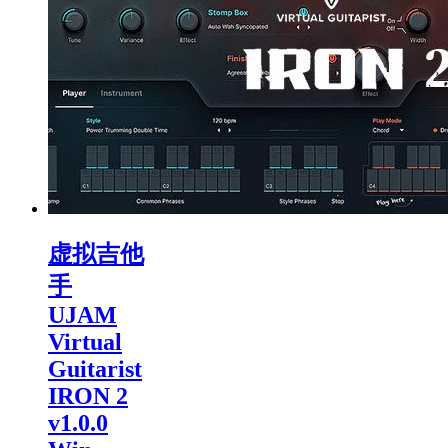
虚拟吉他
手
UJAM
Virtual
Guitarist
IRON 2
v1.0.0