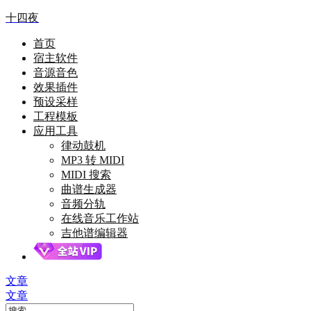
十四夜
首页
宿主软件
音源音色
效果插件
预设采样
工程模板
应用工具
律动鼓机
MP3 转 MIDI
MIDI 搜索
曲谱生成器
音频分轨
在线音乐工作站
吉他谱编辑器
文章
文章