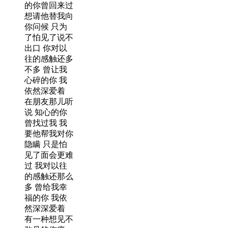
的你曾回来过
想请他替我向
你问候 只为
了怕见了说不
出口 你对以
往的感触还多
不多 曾让我
心碎的你 我
依然深爱着
在朋友那儿听
说 知心的你
曾找过我 我
要他帮我对你
隐瞒 只是怕
见了面会更难
过 我对以往
的感触还那么
多 曾给我幸
福的你 我依
然深深爱着
有一种想见不