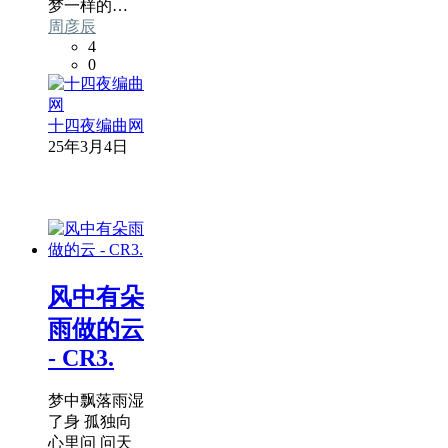
梦一样的…
周彦辰
4
0
十四夜编曲网
25年3月4日
风中有朵
雨做的云
- CR3.
梦中飘落雨湿
了身 孤独向
心里问 问天