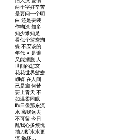
旧人哭 爱情
两个字好辛苦
是要问一个明
白 还是要装
作糊涂 知多
知少难知足
看似个鸳鸯蝴
蝶 不应该的
年代 可是谁
又能摆脱 人
世间的悲哀
花花世界鸳鸯
蝴蝶 在人间
已是癫 何苦
要上青天 不
如温柔同眠
昨日像那东流
水 离我远去
不可留 今日
乱我心多烦忧
抽刀断水水更
流 举杯…