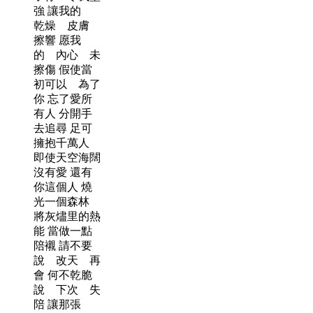
強 讓我的
乾燥 皮膚
擦響 愿我
的 內心 未
擦傷 假使當
初可以 為了
你 忘了愛所
有人 分開手
去追尋 足可
擁抱千萬人
即使天空海闊
沒有愛 還有
你這個人 燒
光一個森林
將灰燼里的熱
能 當做一點
陪襯 請不要
說 改天 再
會 何不乾脆
說 下次 失
陪 讓那張