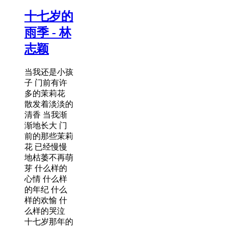
十七岁的
雨季 - 林
志颖
当我还是小孩
子 门前有许
多的茉莉花
散发着淡淡的
清香 当我渐
渐地长大 门
前的那些茉莉
花 已经慢慢
地枯萎不再萌
芽 什么样的
心情 什么样
的年纪 什么
样的欢愉 什
么样的哭泣
十七岁那年的