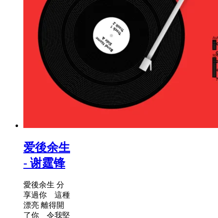
爱後余生
- 谢霆锋
愛後余生 分
享過你 這種
漂亮 離得開
了你 令我堅