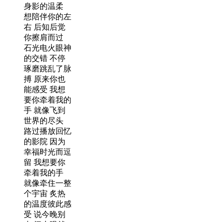
身影的温柔
想陪伴你的左
右 后知后觉
你擦肩而过
石光电火眼神
的交错 不停
琢磨跳乱了脉
搏 原来你也
能感受 我想
要你牵着我的
手 就像飞到
世界的尽头
路过播放回忆
的影院 因为
幸福时光而逗
留 我想要你
牵着我的手
就像牵住一整
个宇宙 炙热
的温度彼此感
受 说今晚别