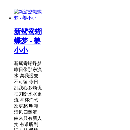
新鸳鸯蝴
蝶梦 - 姜
小小
新鸳鸯蝴蝶梦
昨日像那东流
水 离我远去
不可留 今日
乱我心多烦忧
抽刀断水水更
流 举杯消愁
愁更愁 明朝
清风四飘流
由来只有新人
笑 有谁听到