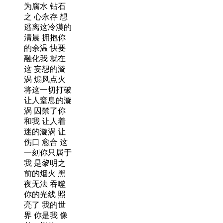
为腐水 钻石
之 心永存 想
逃离这冷漠的
清晨 拥抱你
的余温 快要
融化我 就在
这 妄想的漩
涡 煽风点火
将这一切打破
让人窒息的漩
涡 囚禁了你
和我 让人着
迷的漩涡 让
伤口 愈合 这
一刻你只属于
我 是黎明之
前的烟火 黑
夜无法 吞噬
你的光线 照
亮了 我的世
界 你是我 像