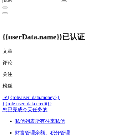
{{userData.name}}
已认证
文章
评论
关注
粉丝
￥
{{role.user_data.money}}
{{role.user_data.credit}}
您已完成今天任务的
私信列表
所有往来私信
财富管理
余额、积分管理