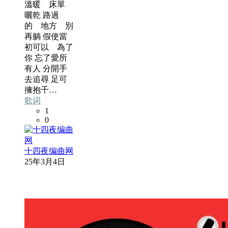
溫暖 床單
曬乾 路過
的 地方 別
再躺 假使當
初可以 為了
你 忘了愛所
有人 分開手
去追尋 足可
擁抱千…
歌词
1
0
十四夜编曲网
25年3月4日