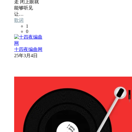
走 闭上眼就
能够听见
让…
歌词
1
0
十四夜编曲网
25年3月4日