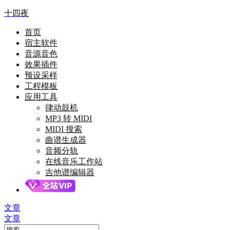
十四夜
首页
宿主软件
音源音色
效果插件
预设采样
工程模板
应用工具
律动鼓机
MP3 转 MIDI
MIDI 搜索
曲谱生成器
音频分轨
在线音乐工作站
吉他谱编辑器
文章
文章