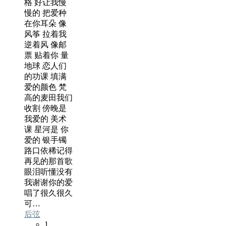
格 好让我慢
慢的 把爱种
在你耳朵 像
风筝 拉着我
逆着风 像邮
票 贴着你 量
地球 恋人们
的功课 填满
爱的颜色 梵
高的麦田我们
收割 傍晚是
我爱的 美术
课 星河是 你
爱的 银手镯
路口依稀记得
再见的那首歌
眼泪听懂没有
我谢谢你的爱
唱了很久很久
可…
后弦
1