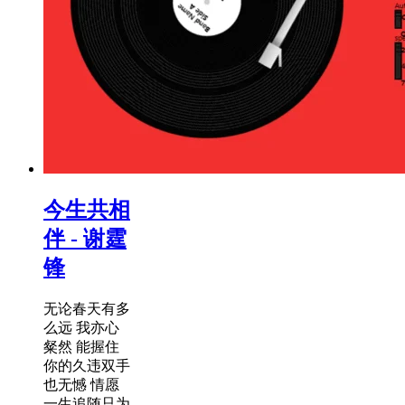
今生共相
伴 - 谢霆
锋
无论春天有多
么远 我亦心
粲然 能握住
你的久违双手
也无憾 情愿
一生追随只为