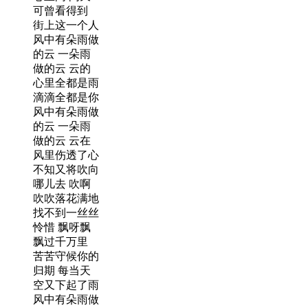
可曾看得到
街上这一个人
风中有朵雨做
的云 一朵雨
做的云 云的
心里全都是雨
滴滴全都是你
风中有朵雨做
的云 一朵雨
做的云 云在
风里伤透了心
不知又将吹向
哪儿去 吹啊
吹吹落花满地
找不到一丝丝
怜惜 飘呀飘
飘过千万里
苦苦守候你的
归期 每当天
空又下起了雨
风中有朵雨做