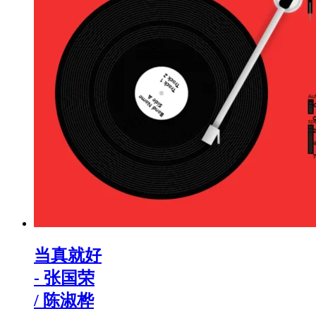
当真就好
- 张国荣
/ 陈淑桦