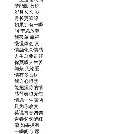
梦能圆 莫说
岁月长长 岁
月长更缠绵
如果拥有一瞬
间 宁愿放弃
我孤单 幸福
慢慢体会 真
情融化真情感
人生总要走好
你莫叹人生苦
与烦 无论爱
情有多么远
我亦心坦然
能把握你的情
感节奏也无怨
情愿一生潇洒
只为你改变
莫说青春匆匆
青春匆匆醉红
颜 如果拥有
一瞬间 宁愿