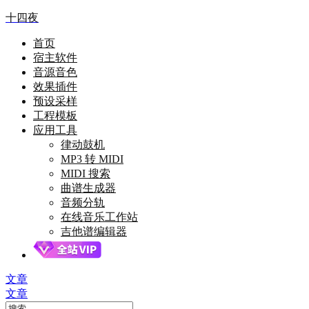
十四夜
首页
宿主软件
音源音色
效果插件
预设采样
工程模板
应用工具
律动鼓机
MP3 转 MIDI
MIDI 搜索
曲谱生成器
音频分轨
在线音乐工作站
吉他谱编辑器
文章
文章