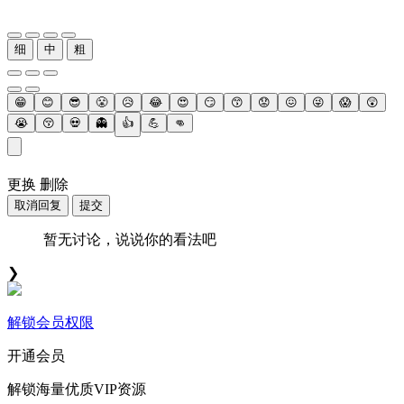
细
中
粗
😁
😊
😎
😤
😥
😂
😍
😏
😙
😟
😖
😜
😱
😲
😭
😚
💀
👻
👍
💪
👊
更换
删除
取消回复
提交
暂无讨论，说说你的看法吧
❯
解锁会员权限
开通会员
解锁海量优质VIP资源