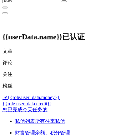
{{userData.name}}
已认证
文章
评论
关注
粉丝
￥
{{role.user_data.money}}
{{role.user_data.credit}}
您已完成今天任务的
私信列表
所有往来私信
财富管理
余额、积分管理