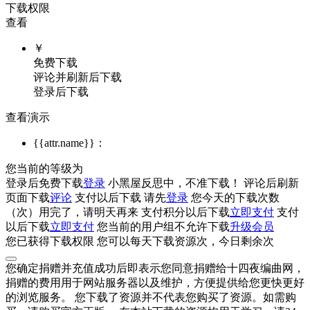
下载权限
查看
￥
免费下载
评论并刷新后下载
登录后下载
查看演示
{{attr.name}}：
您当前的等级为
登录后免费下载
登录
小黑屋反思中，不准下载！
评论后刷新
页面下载
评论
支付
以后下载
请先
登录
您今天的下载次数
（
次）用完了，请明天再来
支付积分
以后下载
立即支付
支付
以后下载
立即支付
您当前的用户组不允许下载
升级会员
您已获得下载权限
您可以每天下载资源
次，今日剩余
次
您确定捐赠并充值成功后即表示您同意捐赠给十四夜编曲网，
捐赠的费用用于网站服务器以及维护，方便提供给您更快更好
的浏览服务。 您下载了资源并不代表您购买了资源。如需购