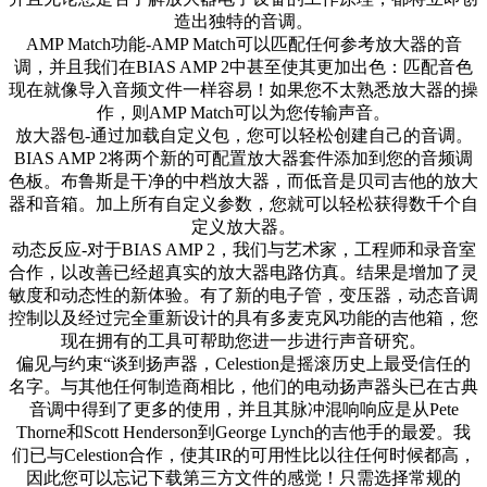
造出独特的音调。
AMP Match功能-AMP Match可以匹配任何参考放大器的音
调，并且我们在BIAS AMP 2中甚至使其更加出色：匹配音色
现在就像导入音频文件一样容易！如果您不太熟悉放大器的操
作，则AMP Match可以为您传输声音。
放大器包-通过加载自定义包，您可以轻松创建自己的音调。
BIAS AMP 2将两个新的可配置放大器套件添加到您的音频调
色板。布鲁斯是干净的中档放大器，而低音是贝司吉他的放大
器和音箱。加上所有自定义参数，您就可以轻松获得数千个自
定义放大器。
动态反应-对于BIAS AMP 2，我们与艺术家，工程师和录音室
合作，以改善已经超真实的放大器电路仿真。结果是增加了灵
敏度和动态性的新体验。有了新的电子管，变压器，动态音调
控制以及经过完全重新设计的具有多麦克风功能的吉他箱，您
现在拥有的工具可帮助您进一步进行声音研究。
偏见与约束“谈到扬声器，Celestion是摇滚历史上最受信任的
名字。与其他任何制造商相比，他们的电动扬声器头已在古典
音调中得到了更多的使用，并且其脉冲混响响应是从Pete
Thorne和Scott Henderson到George Lynch的吉他手的最爱。我
们已与Celestion合作，使其IR的可用性比以往任何时候都高，
因此您可以忘记下载第三方文件的感觉！只需选择常规的