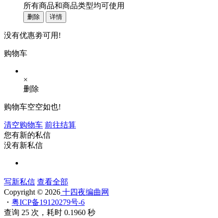
所有商品和商品类型均可使用
删除
详情
没有优惠劵可用!
购物车
×
删除
购物车空空如也!
清空购物车
前往结算
您有新的私信
没有新私信
写新私信
查看全部
Copyright © 2026
十四夜编曲网
・
粤ICP备19120279号-6
查询 25 次，耗时 0.1960 秒