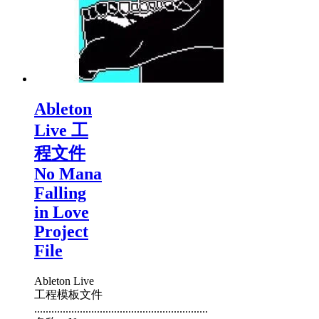
Ableton
Live 工
程文件
No Mana
Falling
in Love
Project
File
Ableton Live
工程模板文件
.............................................................