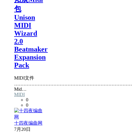
包
Unison
MIDI
Wizard
2.0
Beatmaker
Expansion
Pack
MIDI文件
…………………………………………………………………
Mid…
MIDI
0
0
十四夜编曲网
7月20日