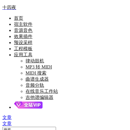
十四夜
首页
宿主软件
音源音色
效果插件
预设采样
工程模板
应用工具
律动鼓机
MP3 转 MIDI
MIDI 搜索
曲谱生成器
音频分轨
在线音乐工作站
吉他谱编辑器
文章
文章