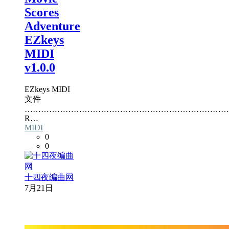
Scores
Adventure
EZkeys
MIDI
v1.0.0
EZkeys MIDI
文件
…………………………………………………………………
R…
MIDI
0
0
十四夜编曲网
7月21日