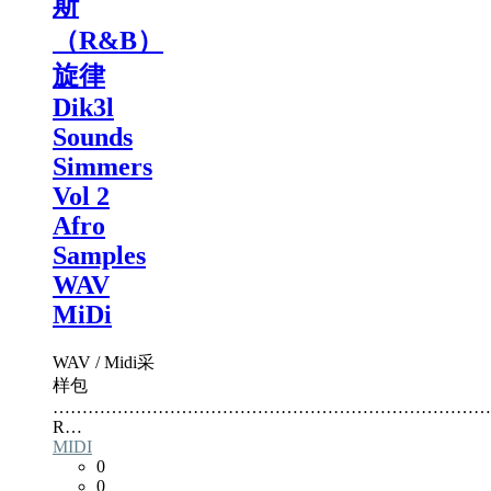
斯
（R&B）
旋律
Dik3l
Sounds
Simmers
Vol 2
Afro
Samples
WAV
MiDi
WAV / Midi采
样包
…………………………………………………………………
R…
MIDI
0
0