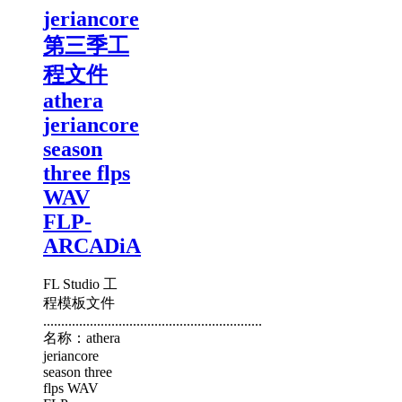
jeriancore
第三季工
程文件
athera
jeriancore
season
three flps
WAV
FLP-
ARCADiA
FL Studio 工
程模板文件
.............................................................
名称：athera
jeriancore
season three
flps WAV