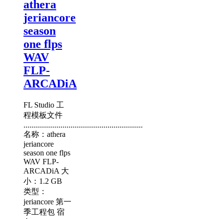
athera
jeriancore
season
one flps
WAV
FLP-
ARCADiA
FL Studio 工
程模板文件
.............................................................
名称：athera
jeriancore
season one flps
WAV FLP-
ARCADiA 大
小：1.2 GB
类型：
jeriancore 第一
季工程包 宿