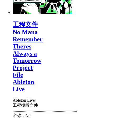
工程文件
No Mana
Remember
Theres
Always a
Tomorrow
Project
File
Ableton
Live
Ableton Live
工程模板文件
.............................................................
名称：No