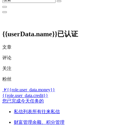
{{userData.name}}
已认证
文章
评论
关注
粉丝
￥
{{role.user_data.money}}
{{role.user_data.credit}}
您已完成今天任务的
私信列表
所有往来私信
财富管理
余额、积分管理