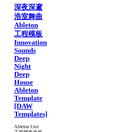
深夜深邃
浩室舞曲
Ableton
工程模板
Innovation
Sounds
Deep
Night
Deep
House
Ableton
Template
[DAW
Templates]
Ableton Live