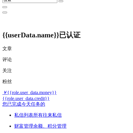
{{userData.name}}
已认证
文章
评论
关注
粉丝
￥
{{role.user_data.money}}
{{role.user_data.credit}}
您已完成今天任务的
私信列表
所有往来私信
财富管理
余额、积分管理