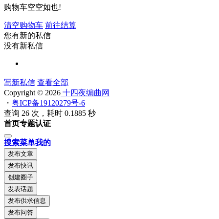
购物车空空如也!
清空购物车
前往结算
您有新的私信
没有新私信
写新私信
查看全部
Copyright © 2026
十四夜编曲网
・
粤ICP备19120279号-6
查询 26 次，耗时 0.1885 秒
首页
专题
认证
搜索
菜单
我的
发布文章
发布快讯
创建圈子
发表话题
发布供求信息
发布问答