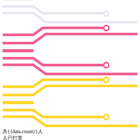
共{{data.count}}人
人已打赏