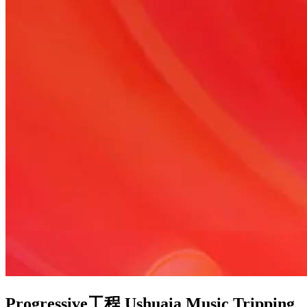
Progressive工程 Ushuaia Music Tripping