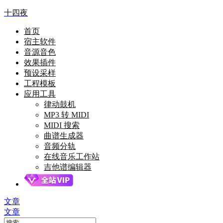
十四夜
首页
宿主软件
音源音色
效果插件
预设采样
工程模板
应用工具
律动鼓机
MP3 转 MIDI
MIDI 搜索
曲谱生成器
音频分轨
在线音乐工作站
吉他谱编辑器
文章
文章