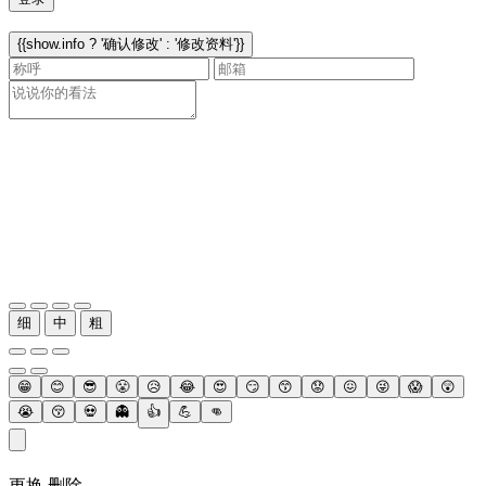
{{show.info ? '确认修改' : '修改资料'}}
细
中
粗
😁
😊
😎
😤
😥
😂
😍
😏
😙
😟
😖
😜
😱
😲
😭
😚
💀
👻
👍
💪
👊
更换
删除