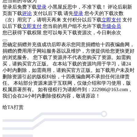
您当前的等级为
登录后免费下载
登录
小黑屋反思中，不准下载！
评论后刷新
页面下载
评论
支付
以后下载
请先
登录
您今天的下载次数
（
次）用完了，请明天再来
支付积分
以后下载
立即支付
支付
以后下载
立即支付
您当前的用户组不允许下载
升级会员
您已获得下载权限
您可以每天下载资源
次，今日剩余
次
您确定捐赠并充值成功后即表示您同意捐赠给十四夜编曲网，
捐赠的费用用于网站服务器以及维护，方便提供给您更快更好
的浏览服务。 您下载了资源并不代表您购买了资源。如需购
买，请购买官方正版。 在本站下载的资源均用于学习，请24
小时内删除，如需商用，请购买官方正版。如下载用户未及时
删除资源引起的版权纠纷，十四夜编曲网不承担任何法律责
任。 本站部分资源来源于互联网，仅做介绍和学习使用，版
权属原著所有。 如有侵权行为请邮件到：222986@163.com，
我们会在24小时内删除侵权内容，敬请原谅！
给TA打赏