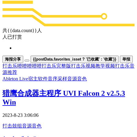
共{{data.count}}人
人已打赏
海报分享
{{postData.favorites_isset ? '已收藏' : '收藏'}}
举报
打击乐噔噔噔噔噔
打击乐完整版
打击乐视频教学视频
打击乐音
源推荐
Ableton Live
宿主软件
音序采样
音源音色
猎鹰合成器主程序 UVI Falcon 2 v2.5.3
Win
2023-8-23 3:06:06
打击鼓组
音源音色