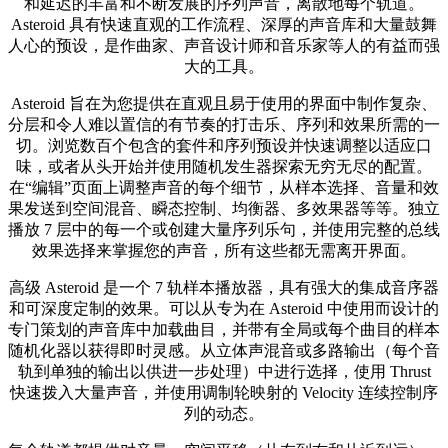
和延迟的丰富和不断发展的序列声音，离散地每个轨道。
Asteroid 具有快速直观的工作流程、深厚的声音库和大量鼓舞
人心的预设，是作曲家、声音设计师和音乐家等人的有益而强
大的工具。
Asteroid 旨在为您提供在直观且易于使用的界面中制作复杂、
分层和令人难以置信的有节奏的打击乐、序列和效果所需的一
切。浏览数百个包含的套件和序列预设并快速调整以适应口
味，或者从头开始并使用随机发生器探索无穷无尽的配置。
在“编辑”页面上调整声音的每个细节，从样本选择、音量和效
果发送到空间混音、瞬态控制、均衡器、多效果器等等。独立
播放 7 层中的每一个或创建大量序列乐句，并使用完整的总线
效果选择来掌握您的声音，所有这些都无需离开界面。
高级 Asteroid 是一个 7 轨样本播放器，具有强大的集成音序器
和可深度定制的效果。可以从专为在 Asteroid 中使用而设计的
专门策划的声音库中加载曲目，并带有全局或每个曲目的样本
随机化器以获得即时灵感。从立体声混音或多路输出（每个音
轨到单独的输出以供进一步处理）中进行选择，使用 Thrust
快速拨入大量声音，并使用调制轮映射的 Velocity 连续控制序
列的动态。