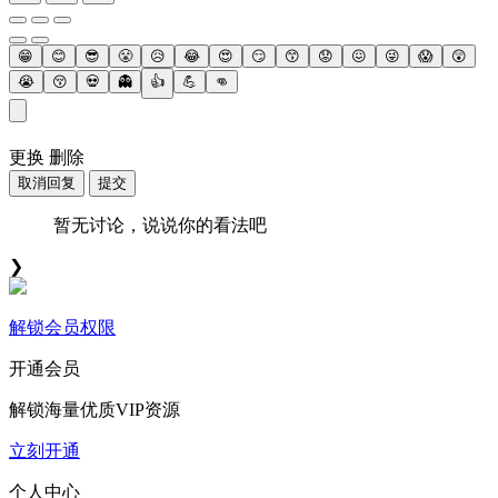
😁
😊
😎
😤
😥
😂
😍
😏
😙
😟
😖
😜
😱
😲
😭
😚
💀
👻
👍
💪
👊
更换
删除
取消回复
提交
暂无讨论，说说你的看法吧
❯
解锁会员权限
开通会员
解锁海量优质VIP资源
立刻开通
个人中心