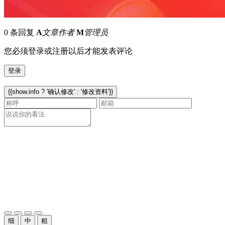
0 条回复
A
文章作者
M
管理员
您必须登录或注册以后才能发表评论
登录
{{show.info ? '确认修改' : '修改资料'}}
细
中
粗