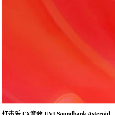
打击乐 FX音效 UVI Soundbank Asteroid