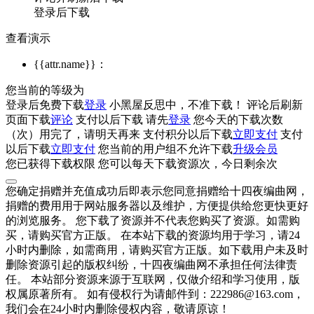
登录后下载
查看演示
{{attr.name}}：
您当前的等级为
登录后免费下载
登录
小黑屋反思中，不准下载！
评论后刷新
页面下载
评论
支付
以后下载
请先
登录
您今天的下载次数
（
次）用完了，请明天再来
支付积分
以后下载
立即支付
支付
以后下载
立即支付
您当前的用户组不允许下载
升级会员
您已获得下载权限
您可以每天下载资源
次，今日剩余
次
您确定捐赠并充值成功后即表示您同意捐赠给十四夜编曲网，
捐赠的费用用于网站服务器以及维护，方便提供给您更快更好
的浏览服务。 您下载了资源并不代表您购买了资源。如需购
买，请购买官方正版。 在本站下载的资源均用于学习，请24
小时内删除，如需商用，请购买官方正版。如下载用户未及时
删除资源引起的版权纠纷，十四夜编曲网不承担任何法律责
任。 本站部分资源来源于互联网，仅做介绍和学习使用，版
权属原著所有。 如有侵权行为请邮件到：222986@163.com，
我们会在24小时内删除侵权内容，敬请原谅！