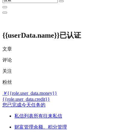
{{userData.name}}
已认证
文章
评论
关注
粉丝
￥
{{role.user_data.money}}
{{role.user_data.credit}}
您已完成今天任务的
私信列表
所有往来私信
财富管理
余额、积分管理