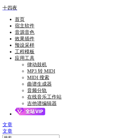
十四夜
首页
宿主软件
音源音色
效果插件
预设采样
工程模板
应用工具
律动鼓机
MP3 转 MIDI
MIDI 搜索
曲谱生成器
音频分轨
在线音乐工作站
吉他谱编辑器
文章
文章