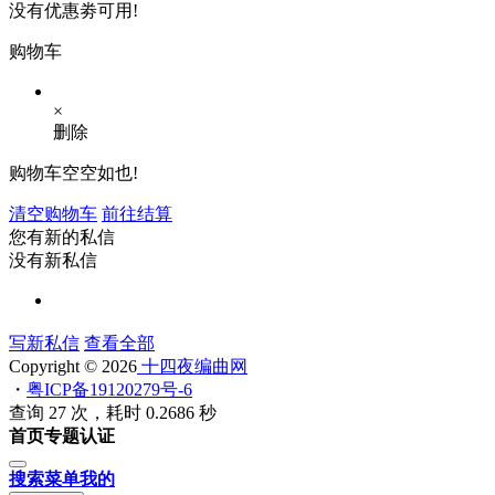
没有优惠劵可用!
购物车
×
删除
购物车空空如也!
清空购物车
前往结算
您有新的私信
没有新私信
写新私信
查看全部
Copyright © 2026
十四夜编曲网
・
粤ICP备19120279号-6
查询 27 次，耗时 0.2686 秒
首页
专题
认证
搜索
菜单
我的