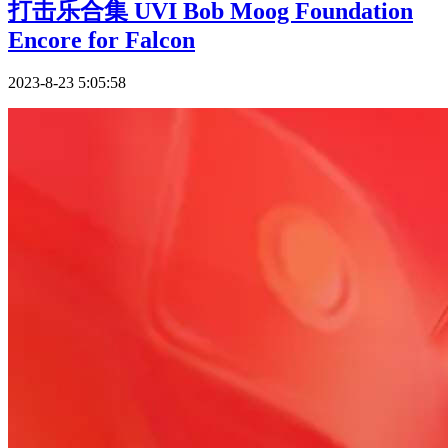
打击乐合集 UVI Bob Moog Foundation
Encore for Falcon
2023-8-23 5:05:58