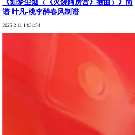
《如梦尘烟（《火烧阿房宫》插曲）》简
谱 叶凡-桃李醉春风制谱
2025-2-11 14:31:54