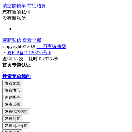
清空购物车
前往结算
您有新的私信
没有新私信
写新私信
查看全部
Copyright © 2026
十四夜编曲网
・
粤ICP备19120279号-6
查询 18 次，耗时 0.2973 秒
首页
专题
认证
搜索
菜单
我的
发布文章
发布快讯
创建圈子
发表话题
发布供求信息
发布问答
发布网址导航