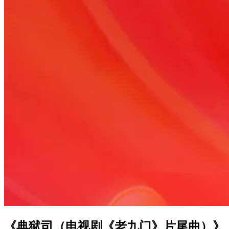
《典狱司（电视剧《老九门》片尾曲）》