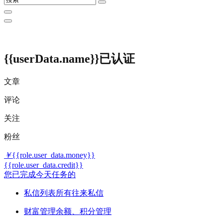
{{userData.name}}
已认证
文章
评论
关注
粉丝
￥
{{role.user_data.money}}
{{role.user_data.credit}}
您已完成今天任务的
私信列表
所有往来私信
财富管理
余额、积分管理