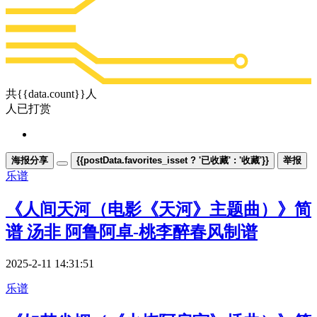
共{{data.count}}人
人已打赏
海报分享
{{postData.favorites_isset ? '已收藏' : '收藏'}}
举报
乐谱
《人间天河（电影《天河》主题曲）》简
谱 汤非 阿鲁阿卓-桃李醉春风制谱
2025-2-11 14:31:51
乐谱