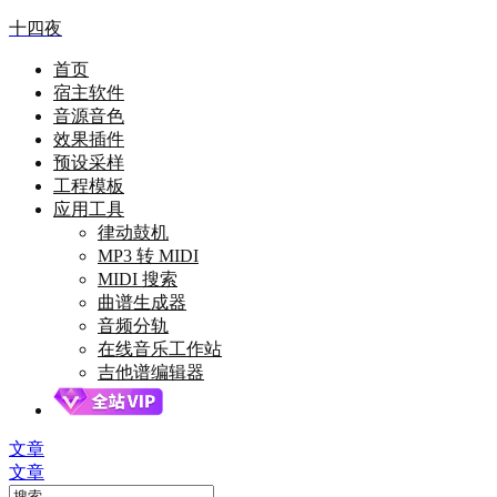
十四夜
首页
宿主软件
音源音色
效果插件
预设采样
工程模板
应用工具
律动鼓机
MP3 转 MIDI
MIDI 搜索
曲谱生成器
音频分轨
在线音乐工作站
吉他谱编辑器
文章
文章