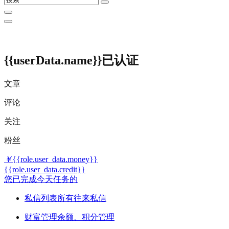
{{userData.name}}
已认证
文章
评论
关注
粉丝
￥
{{role.user_data.money}}
{{role.user_data.credit}}
您已完成今天任务的
私信列表
所有往来私信
财富管理
余额、积分管理