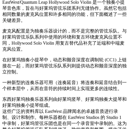
EastWest/Quantum Leap Hollywood Solo Violin 是一个独奏小提
琴音色库，旨在与好莱坞管弦乐团系列无缝协作。虽然它包括
相同数量的麦克风位置和许多相同的功能，但下面概述了一些
关键差异。
麦克风配置是为独奏乐器设计的，而不是完整的管弦乐队。与
好莱坞管弦乐队系列中使用的环绕和复古环绕麦克风位置不
同，Hollywood Solo Violin 用复古替代品补充了近端和中端麦
克风位置。
在好莱坞独奏小提琴中，动态和颤音深度在调制轮 (CC1) 上链
接在一起，而好莱坞管弦乐队系列则提供动态和颤音深度的独
立控制。
一种新型的连奏乐器可用（连奏延音）将连奏和延音结合到一
个样本层中，从而在音符的持续时间上实现更多的连续性。
东西好莱坞独奏乐器系列由好莱坞竖琴、好莱坞独奏大提琴和
好莱坞独奏小提琴组成。
这些广泛的资料库以 EastWest 品牌闻名的卓越音质进行录
制、设计和制作。每种乐器都在 EastWest Studios 的 Studio 1
中录制，好莱坞管弦乐团也是在同一个录音室中录制的。这为