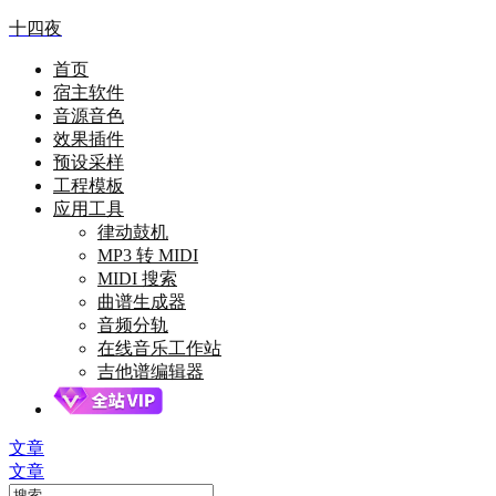
十四夜
首页
宿主软件
音源音色
效果插件
预设采样
工程模板
应用工具
律动鼓机
MP3 转 MIDI
MIDI 搜索
曲谱生成器
音频分轨
在线音乐工作站
吉他谱编辑器
文章
文章