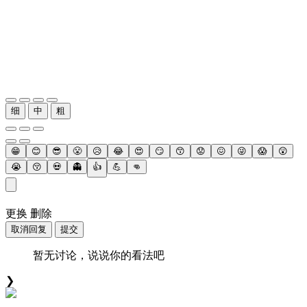
细
中
粗
😁
😊
😎
😤
😥
😂
😍
😏
😙
😟
😖
😜
😱
😲
😭
😚
💀
👻
👍
💪
👊
更换
删除
取消回复
提交
暂无讨论，说说你的看法吧
❯