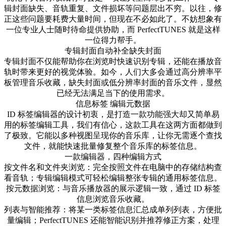
辑封面缺失、音轨重复、文件损坏等问题层出不穷。以往，修
正这些问题要耗费大量时间，但现在不必如此了。不妨想象有
一位专业人士随时待命提供协助，而 PerfectTUNES 就是这样
一位得力帮手。
专辑封面自动补全缺失封面
专辑封面不仅能帮助你在浏览时快速识别专辑，还能在播放音
轨时带来更好的视觉体验。如今，人们大多会通过高分辨率平
板管理音乐收藏，缺失封面或低分辨率封面的音乐文件，显然
已经无法满足当下的使用需求。
信息标签 编辑元数据
ID 标签编辑器的设计初衷，是打造一款功能强大却又简单易
用的标签编辑工具，我们有信心，这款工具在这两方面都做到
了极致。它能以多种视图呈现你的音乐库，让你无需逐个查找
文件，就能快速批量修复整个音乐库的标签信息。
一款编辑器，四种编辑方式
按文件名和文件夹浏览：完全按照文件在电脑中的存储结构查
看音轨；专辑编辑模式可轻松编辑整张专辑的通用标签信息。
按元数据浏览：与音乐播放器的展示逻辑一致，通过 ID 标签
信息浏览音乐收藏。
列表与智能推荐：将某一类标签信息汇总成单列列表，方便批
量编辑；PerfectTUNES 还能智能识别并推荐修正方案，处理