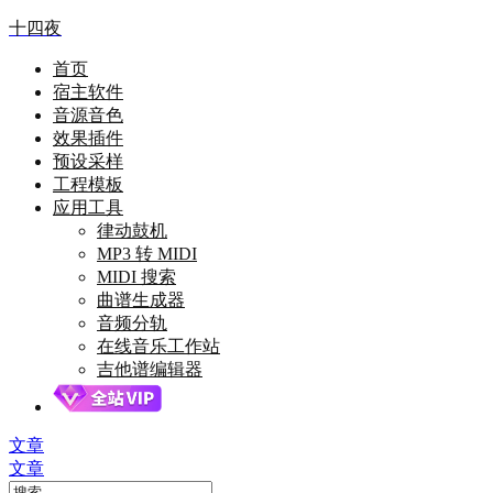
十四夜
首页
宿主软件
音源音色
效果插件
预设采样
工程模板
应用工具
律动鼓机
MP3 转 MIDI
MIDI 搜索
曲谱生成器
音频分轨
在线音乐工作站
吉他谱编辑器
文章
文章