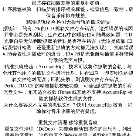
那些存在细微差异的重复标签值。
排序标签校验：扫描所有排序相关标签，检查信息一致性，确
保音乐库排序规整。
精准抓轨校验 检测无损音轨的抓取错误
据统计，约有 2% 的 CD 抓轨文件存在错误。这类错误的成因
并非都是光盘刮花，生产过程中的瑕疵也可能导致问题。CD
光驱自身无法判断抓取的音轨是否存在错误（无论是依靠 C2
错误指针检测，还是重新抓轨的方式都无法实现）。抓轨错误
可能会表现为播放时的爆音，也可能是光驱自动插值填补错误
导致的无声片段。
精准抓轨校验（AccurateRip） 技术可以将你抓取的音轨，与
全球其他用户的抓轨文件进行比对。匹配成功，即表明你的抓
轨文件绝对无误；匹配失败，则说明文件存在错误。
PerfectTUNES 的精准抓轨校验功能，可验证此前抓取的所有
光盘文件，尤其适合校验 iTunes 或其他不支持 AccurateRip 校
验的抓轨软件生成的文件。
为什么要容忍不完美的抓轨文件？快用 AccurateRip 校验，消
除你对音乐收藏的所有疑虑。
重复文件清理 移除重复音轨
重复文件清理（DeDup） 功能会自动扫描你的音乐库，列出
所有重复音轨。这些重复文件往往是同一首歌的低音质版本