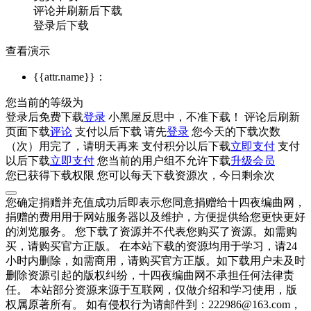
评论并刷新后下载
登录后下载
查看演示
{{attr.name}}：
您当前的等级为
登录后免费下载
登录
小黑屋反思中，不准下载！
评论后刷新
页面下载
评论
支付
以后下载
请先
登录
您今天的下载次数
（
次）用完了，请明天再来
支付积分
以后下载
立即支付
支付
以后下载
立即支付
您当前的用户组不允许下载
升级会员
您已获得下载权限
您可以每天下载资源
次，今日剩余
次
您确定捐赠并充值成功后即表示您同意捐赠给十四夜编曲网，
捐赠的费用用于网站服务器以及维护，方便提供给您更快更好
的浏览服务。 您下载了资源并不代表您购买了资源。如需购
买，请购买官方正版。 在本站下载的资源均用于学习，请24
小时内删除，如需商用，请购买官方正版。如下载用户未及时
删除资源引起的版权纠纷，十四夜编曲网不承担任何法律责
任。 本站部分资源来源于互联网，仅做介绍和学习使用，版
权属原著所有。 如有侵权行为请邮件到：222986@163.com，