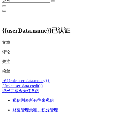
{{userData.name}}
已认证
文章
评论
关注
粉丝
￥
{{role.user_data.money}}
{{role.user_data.credit}}
您已完成今天任务的
私信列表
所有往来私信
财富管理
余额、积分管理