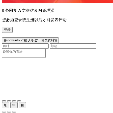
0 条回复
A
文章作者
M
管理员
您必须登录或注册以后才能发表评论
登录
{{show.info ? '确认修改' : '修改资料'}}
细
中
粗