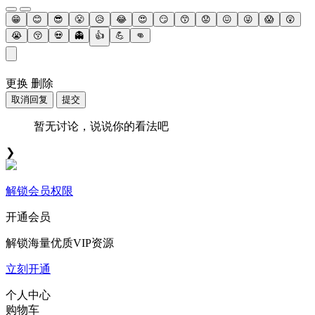
😁
😊
😎
😤
😥
😂
😍
😏
😙
😟
😖
😜
😱
😲
😭
😚
💀
👻
👍
💪
👊
更换
删除
取消回复
提交
暂无讨论，说说你的看法吧
❯
解锁会员权限
开通会员
解锁海量优质VIP资源
立刻开通
个人中心
购物车