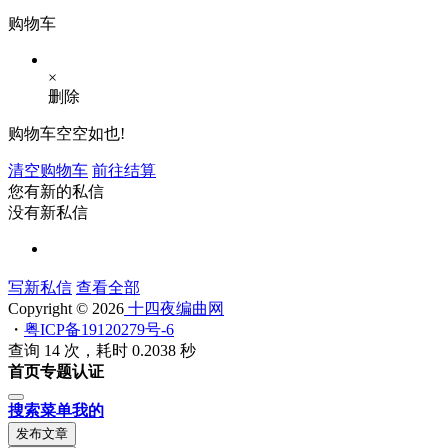
购物车
×
删除
购物车空空如也!
清空购物车
前往结算
您有新的私信
没有新私信
写新私信
查看全部
Copyright © 2026
十四夜编曲网
・
粤ICP备19120279号-6
查询 14 次，耗时 0.2038 秒
首页
专题
认证
搜索
菜单
我的
发布文章