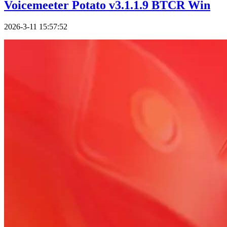
Voicemeeter Potato v3.1.1.9 BTCR Win
2026-3-11 15:57:52