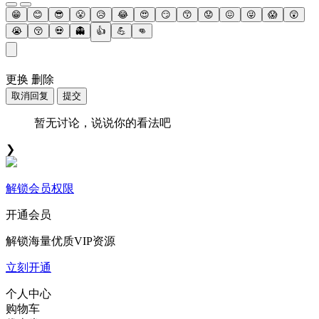
😁
😊
😎
😤
😥
😂
😍
😏
😙
😟
😖
😜
😱
😲
😭
😚
💀
👻
👍
💪
👊
更换
删除
取消回复
提交
暂无讨论，说说你的看法吧
❯
解锁会员权限
开通会员
解锁海量优质VIP资源
立刻开通
个人中心
购物车