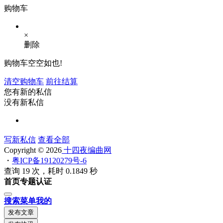
购物车
×
删除
购物车空空如也!
清空购物车
前往结算
您有新的私信
没有新私信
写新私信
查看全部
Copyright © 2026
十四夜编曲网
・
粤ICP备19120279号-6
查询 19 次，耗时 0.1849 秒
首页
专题
认证
搜索
菜单
我的
发布文章