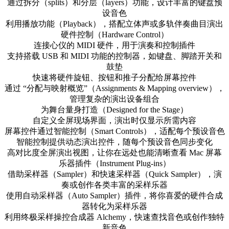
通过拆分（splits）和分层（layers）功能，设计丰富的键盘预
设音色
利用播放功能（Playback），搭配立体声或多轨伴奏曲目演出
硬件控制（Hardware Control）
连接心仪的 MIDI 硬件，用于演奏和控制插件
支持搭载 USB 和 MIDI 功能的控制器，如键盘、脚踏开关和
鼓垫
快速将硬件旋钮、按钮和推子分配给屏幕控件
通过 “分配与映射概览”（Assignments & Mapping overview），
管理复杂的演出设备组合
为舞台量身打造（Designed for the Stage）
自定义全屏现场界面，演出时仅显示所需内容
屏幕控件通过智能控制（Smart Controls），适配每个预设音色
智能控制提供动态演出控件，随每个预设音色同步变化
高对比度全屏演出视图，让你在远处也能清晰查看 Mac 屏幕
乐器插件（Instrument Plug-ins）
借助采样器（Sampler）和快速采样器（Quick Sampler），演
奏或创作各类丰富的采样乐器
使用自动采样器（Auto Sampler）插件，将你喜爱的硬件合成
器转化为采样乐器
利用终极采样操控合成器 Alchemy，快速查找音色或创作独特
新音色