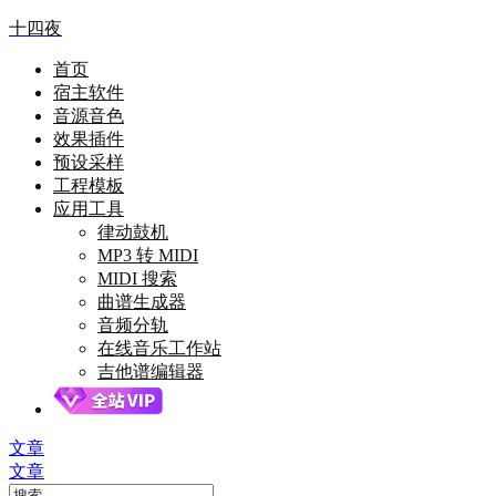
十四夜
首页
宿主软件
音源音色
效果插件
预设采样
工程模板
应用工具
律动鼓机
MP3 转 MIDI
MIDI 搜索
曲谱生成器
音频分轨
在线音乐工作站
吉他谱编辑器
文章
文章