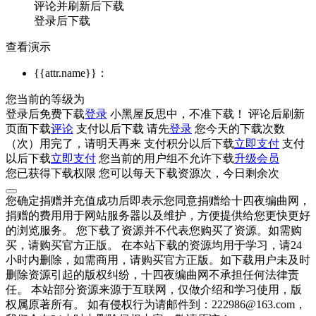
评论并刷新后下载
登录后下载
查看演示
{{attr.name}}：
您当前的等级为
登录后免费下载
登录
小黑屋反思中，不准下载！
评论后刷新
页面下载
评论
支付
以后下载
请先
登录
您今天的下载次数
（
次）用完了，请明天再来
支付积分
以后下载
立即支付
支付
以后下载
立即支付
您当前的用户组不允许下载
升级会员
您已获得下载权限
您可以每天下载资源
次，今日剩余
次
您确定捐赠并充值成功后即表示您同意捐赠给十四夜编曲网，
捐赠的费用用于网站服务器以及维护，方便提供给您更快更好
的浏览服务。 您下载了资源并不代表您购买了资源。如需购
买，请购买官方正版。 在本站下载的资源均用于学习，请24
小时内删除，如需商用，请购买官方正版。如下载用户未及时
删除资源引起的版权纠纷，十四夜编曲网不承担任何法律责
任。 本站部分资源来源于互联网，仅做介绍和学习使用，版
权属原著所有。 如有侵权行为请邮件到：222986@163.com，