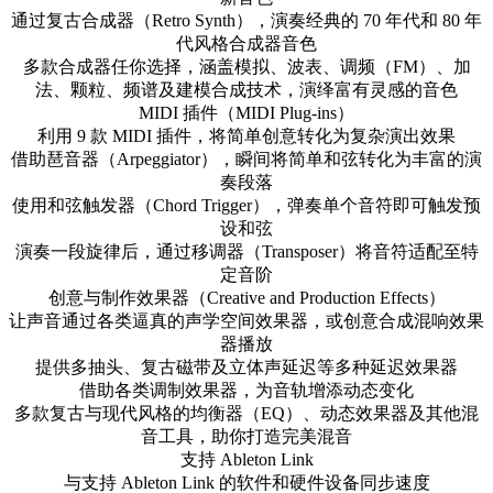
通过复古合成器（Retro Synth），演奏经典的 70 年代和 80 年
代风格合成器音色
多款合成器任你选择，涵盖模拟、波表、调频（FM）、加
法、颗粒、频谱及建模合成技术，演绎富有灵感的音色
MIDI 插件（MIDI Plug-ins）
利用 9 款 MIDI 插件，将简单创意转化为复杂演出效果
借助琶音器（Arpeggiator），瞬间将简单和弦转化为丰富的演
奏段落
使用和弦触发器（Chord Trigger），弹奏单个音符即可触发预
设和弦
演奏一段旋律后，通过移调器（Transposer）将音符适配至特
定音阶
创意与制作效果器（Creative and Production Effects）
让声音通过各类逼真的声学空间效果器，或创意合成混响效果
器播放
提供多抽头、复古磁带及立体声延迟等多种延迟效果器
借助各类调制效果器，为音轨增添动态变化
多款复古与现代风格的均衡器（EQ）、动态效果器及其他混
音工具，助你打造完美混音
支持 Ableton Link
与支持 Ableton Link 的软件和硬件设备同步速度