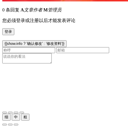
0 条回复
A
文章作者
M
管理员
您必须登录或注册以后才能发表评论
登录
{{show.info ? '确认修改' : '修改资料'}}
细
中
粗