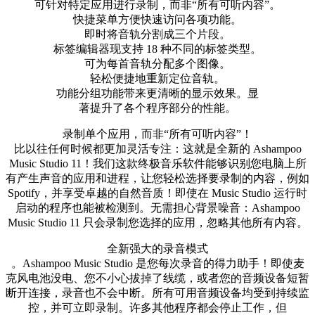
可针对特定应用进行录制，而非“所有可听内容”。
快捷菜单方便快速访问各项功能。
即时将音轨分割成三个片段。
标签编辑器现支持 18 种不同的标签类型。
可为每首音轨分配多个图像。
轻松便捷地重新定位音轨。
功能分组功能带来更清晰的显示效果。显
著提升了各个程序部分的性能。
录制单个应用，而非“所有可听内容”！
比以往任何时候都更加灵活专注：这就是全新的 Ashampoo
Music Studio 11！我们这款终极音乐软件能够识别您电脑上所
有产生声音的应用和进程，让您轻松选择要录制的内容，例如
Spotify，并享受卓越的自然音质！即使在 Music Studio 运行时
启动的程序也能被检测到。无需担心背景噪音：Ashampoo
Music Studio 11 只会录制您选择的应用，忽略其他所有内容。
全新强大的录音模式
。Ashampoo Music Studio 是您每次录音的得力助手！即使麦
克风电池没电、您不小心拔掉了线缆，或者您的音频设备短暂
断开连接，录音也不会中断。所有可用音频设备均受到持续监
控，并可立即录制。许多其他程序都会停止工作，但