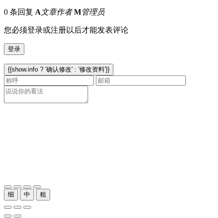
0 条回复
A
文章作者
M
管理员
您必须登录或注册以后才能发表评论
登录
{{show.info ? '确认修改' : '修改资料'}}
细
中
粗