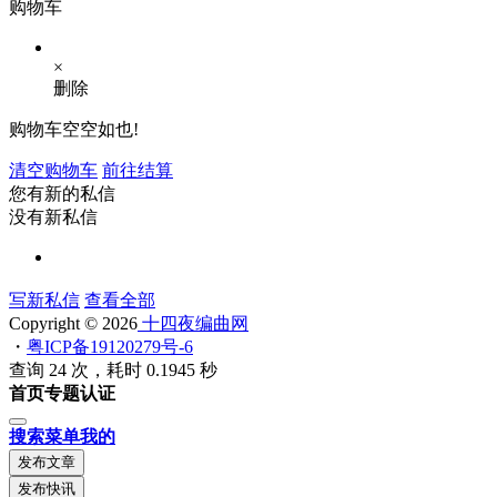
购物车
×
删除
购物车空空如也!
清空购物车
前往结算
您有新的私信
没有新私信
写新私信
查看全部
Copyright © 2026
十四夜编曲网
・
粤ICP备19120279号-6
查询 24 次，耗时 0.1945 秒
首页
专题
认证
搜索
菜单
我的
发布文章
发布快讯