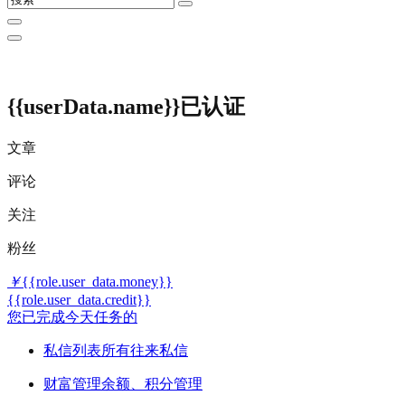
{{userData.name}}
已认证
文章
评论
关注
粉丝
￥
{{role.user_data.money}}
{{role.user_data.credit}}
您已完成今天任务的
私信列表
所有往来私信
财富管理
余额、积分管理