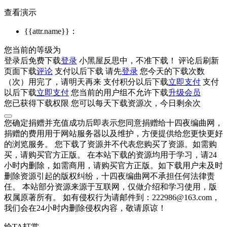
查看演示
{{attr.name}}：
您当前的等级为
登录后免费下载
登录
小黑屋反思中，不准下载！
评论后刷新
页面下载
评论
支付
以后下载
请先
登录
您今天的下载次数
（
次）用完了，请明天再来
支付积分
以后下载
立即支付
支付
以后下载
立即支付
您当前的用户组不允许下载
升级会员
您已获得下载权限
您可以每天下载资源
次，今日剩余
次
您确定捐赠并充值成功后即表示您同意捐赠给十四夜编曲网，
捐赠的费用用于网站服务器以及维护，方便提供给您更快更好
的浏览服务。 您下载了资源并不代表您购买了资源。如需购
买，请购买官方正版。 在本站下载的资源均用于学习，请24
小时内删除，如需商用，请购买官方正版。如下载用户未及时
删除资源引起的版权纠纷，十四夜编曲网不承担任何法律责
任。 本站部分资源来源于互联网，仅做介绍和学习使用，版
权属原著所有。 如有侵权行为请邮件到：222986@163.com，
我们会在24小时内删除侵权内容，敬请原谅！
给TA打赏