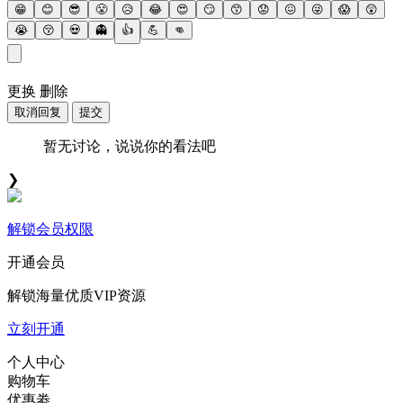
😁
😊
😎
😤
😥
😂
😍
😏
😙
😟
😖
😜
😱
😲
😭
😚
💀
👻
👍
💪
👊
更换
删除
取消回复
提交
暂无讨论，说说你的看法吧
❯
解锁会员权限
开通会员
解锁海量优质VIP资源
立刻开通
个人中心
购物车
优惠劵