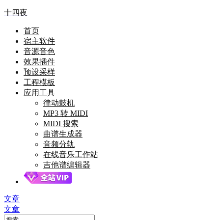
十四夜
首页
宿主软件
音源音色
效果插件
预设采样
工程模板
应用工具
律动鼓机
MP3 转 MIDI
MIDI 搜索
曲谱生成器
音频分轨
在线音乐工作站
吉他谱编辑器
文章
文章