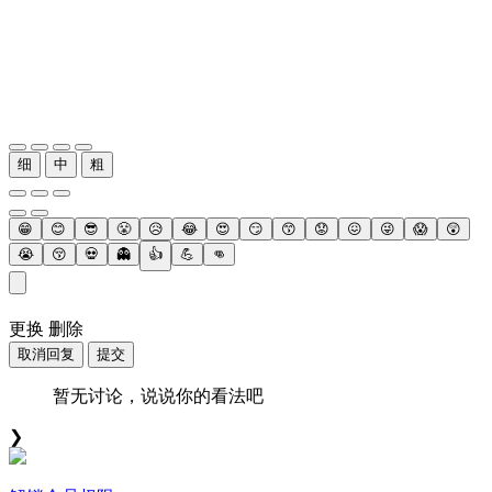
细
中
粗
😁
😊
😎
😤
😥
😂
😍
😏
😙
😟
😖
😜
😱
😲
😭
😚
💀
👻
👍
💪
👊
更换
删除
取消回复
提交
暂无讨论，说说你的看法吧
❯