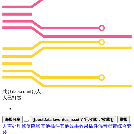
共{{data.count}}人
人已打赏
海报分享
{{postData.favorites_isset ? '已收藏' : '收藏'}}
举报
人声处理
修复降噪
其他插件
其他效果
效果插件
混音母带
综合套
装