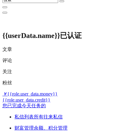
{{userData.name}}
已认证
文章
评论
关注
粉丝
￥
{{role.user_data.money}}
{{role.user_data.credit}}
您已完成今天任务的
私信列表
所有往来私信
财富管理
余额、积分管理