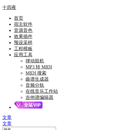
十四夜
首页
宿主软件
音源音色
效果插件
预设采样
工程模板
应用工具
律动鼓机
MP3 转 MIDI
MIDI 搜索
曲谱生成器
音频分轨
在线音乐工作站
吉他谱编辑器
文章
文章