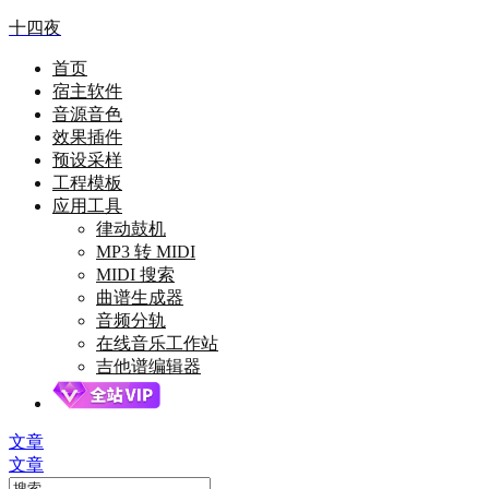
十四夜
首页
宿主软件
音源音色
效果插件
预设采样
工程模板
应用工具
律动鼓机
MP3 转 MIDI
MIDI 搜索
曲谱生成器
音频分轨
在线音乐工作站
吉他谱编辑器
文章
文章