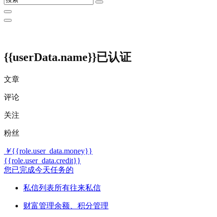
{{userData.name}}
已认证
文章
评论
关注
粉丝
￥
{{role.user_data.money}}
{{role.user_data.credit}}
您已完成今天任务的
私信列表
所有往来私信
财富管理
余额、积分管理