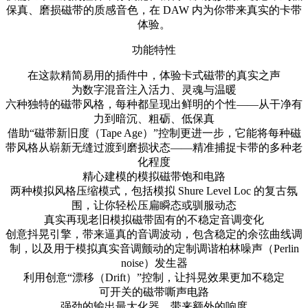
保真、磨损磁带的质感音色，在 DAW 内为你带来真实的卡带
体验。
功能特性
在这款精简易用的插件中，体验卡式磁带的真实之声
为数字混音注入活力、灵魂与温暖
六种独特的磁带风格，每种都呈现出鲜明的个性——从干净有
力到暗沉、粗砺、低保真
借助“磁带新旧度（Tape Age）”控制更进一步，它能将每种磁
带风格从崭新无缝过渡到磨损状态——精准捕捉卡带的多种老
化程度
精心建模的模拟磁带饱和电路
两种模拟风格压缩模式，包括模拟 Shure Level Loc 的复古氛
围，让你轻松压扁瞬态或驯服动态
真实再现老旧模拟磁带固有的不稳定音调变化
创意抖晃引擎，带来逼真的音调波动，包含稳定的余弦曲线调
制，以及用于模拟真实音调颤动的定制调谐柏林噪声（Perlin
noise）发生器
利用创意“漂移（Drift）”控制，让抖晃效果更加不稳定
可开关的磁带嘶声电路
强劲的输出最大化器，带来额外的响度