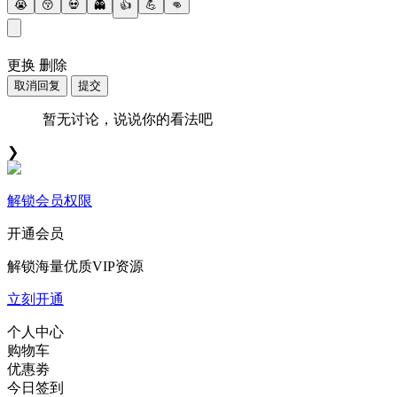
😭
😚
💀
👻
👍
💪
👊
更换
删除
取消回复
提交
暂无讨论，说说你的看法吧
❯
解锁会员权限
开通会员
解锁海量优质VIP资源
立刻开通
个人中心
购物车
优惠劵
今日签到