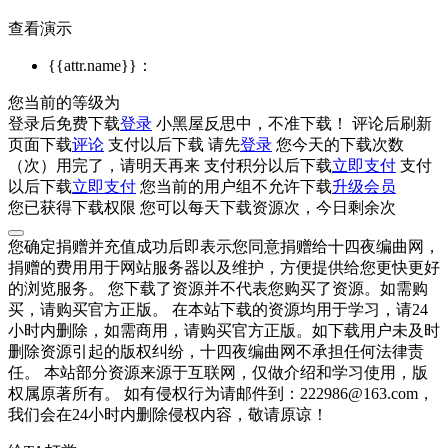
查看演示
{{attr.name}}：
您当前的等级为
登录后免费下载
登录
小黑屋反思中，不准下载！
评论后刷新
页面下载
评论
支付
以后下载
请先
登录
您今天的下载次数
（
次）用完了，请明天再来
支付积分
以后下载
立即支付
支付
以后下载
立即支付
您当前的用户组不允许下载
升级会员
您已获得下载权限
您可以每天下载资源
次，今日剩余
次
您确定捐赠并充值成功后即表示您同意捐赠给十四夜编曲网，
捐赠的费用用于网站服务器以及维护，方便提供给您更快更好
的浏览服务。 您下载了资源并不代表您购买了资源。如需购
买，请购买官方正版。 在本站下载的资源均用于学习，请24
小时内删除，如需商用，请购买官方正版。如下载用户未及时
删除资源引起的版权纠纷，十四夜编曲网不承担任何法律责
任。 本站部分资源来源于互联网，仅做介绍和学习使用，版
权属原著所有。 如有侵权行为请邮件到：222986@163.com，
我们会在24小时内删除侵权内容，敬请原谅！