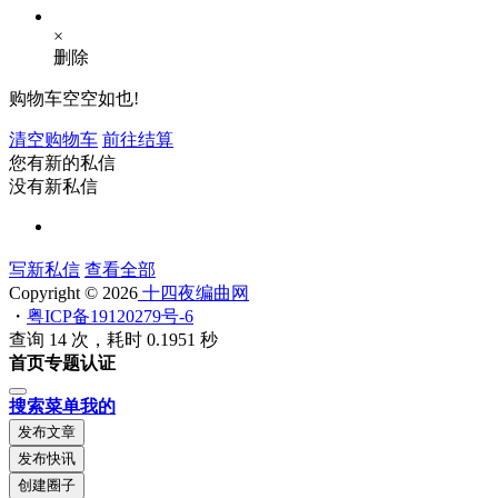
×
删除
购物车空空如也!
清空购物车
前往结算
您有新的私信
没有新私信
写新私信
查看全部
Copyright © 2026
十四夜编曲网
・
粤ICP备19120279号-6
查询 14 次，耗时 0.1951 秒
首页
专题
认证
搜索
菜单
我的
发布文章
发布快讯
创建圈子