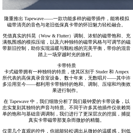
隆重推出 Tapewave——一款功能多样的磁带插件，能将模拟
磁带清亮的音色与老旧低保真卡带的怀旧魅力轻松融合。
凭借真实的抖晃（Wow & Flutter）调制、浓郁的磁带饱和、充
满氛围感的模拟压缩，以及六种独特的磁带风格与可调节的磁
带新旧控制，助你实现温暖与颗粒感的完美平衡，带你的混音
踏上一场穿越时光的旅程。
卡带特质
卡式磁带拥有一种独特的特质，使其区别于 Studer 和 Ampex
所代表的高保真录音室设备。数十年来，无数唱片——其中许
多沿用至今——都利用卡带独特的饱和、调制、压缩和均衡效
果进行制作。
在 Tapewave 中，我们细致分析了我们最钟爱的卡带设备，以
忠实复刻其独特的声音与特质。不同于许多其他插件仅依赖简
单的饱和与基础音调调制，我们进行了更深层次的挖掘，捕捉
真实卡带磁带那复杂而微妙的精髓。
仅需几个直观的控件，你就能轻松调出从微妙的温暖感，到低