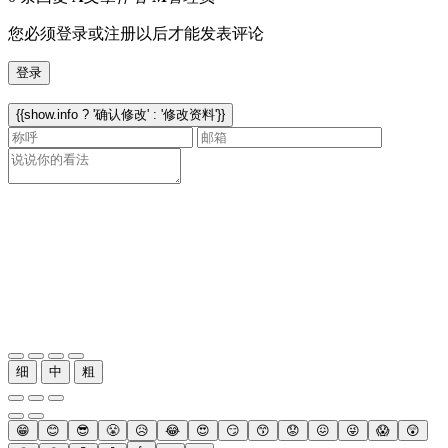
您必须登录或注册以后才能发表评论
登录
{{show.info ? '确认修改' : '修改资料'}}
细
中
粗
😁
😊
😎
😤
😥
😂
😍
😏
😙
😟
😖
😜
😱
😲