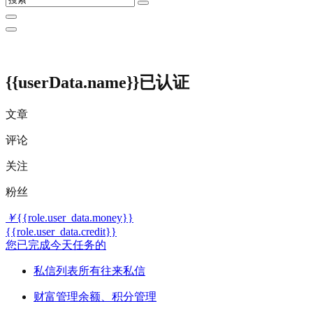
{{userData.name}}
已认证
文章
评论
关注
粉丝
￥
{{role.user_data.money}}
{{role.user_data.credit}}
您已完成今天任务的
私信列表
所有往来私信
财富管理
余额、积分管理