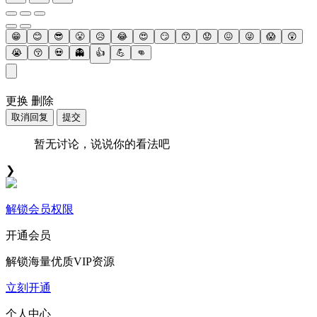
😁
😊
😎
😤
😥
😂
😍
😏
😙
😟
😖
😜
😱
😲
😭
😚
💀
👻
👍
💪
👊
更换
删除
取消回复
提交
暂无讨论，说说你的看法吧
❯
解锁会员权限
开通会员
解锁海量优质VIP资源
立刻开通
个人中心