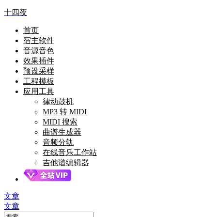
十四夜
首页
宿主软件
音源音色
效果插件
预设采样
工程模板
应用工具
律动鼓机
MP3 转 MIDI
MIDI 搜索
曲谱生成器
音频分轨
在线音乐工作站
吉他谱编辑器
文章
文章