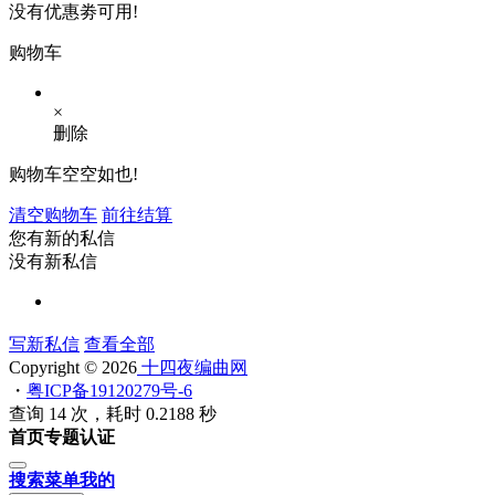
没有优惠劵可用!
购物车
×
删除
购物车空空如也!
清空购物车
前往结算
您有新的私信
没有新私信
写新私信
查看全部
Copyright © 2026
十四夜编曲网
・
粤ICP备19120279号-6
查询 14 次，耗时 0.2188 秒
首页
专题
认证
搜索
菜单
我的