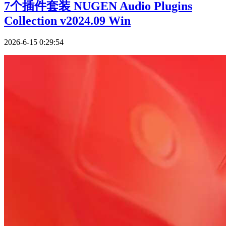
7个插件套装 NUGEN Audio Plugins
Collection v2024.09 Win
2026-6-15 0:29:54