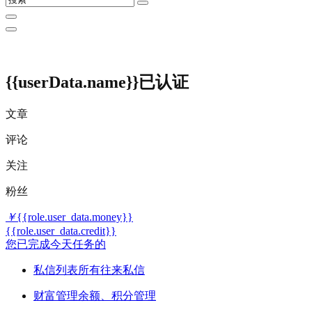
{{userData.name}}
已认证
文章
评论
关注
粉丝
￥
{{role.user_data.money}}
{{role.user_data.credit}}
您已完成今天任务的
私信列表
所有往来私信
财富管理
余额、积分管理