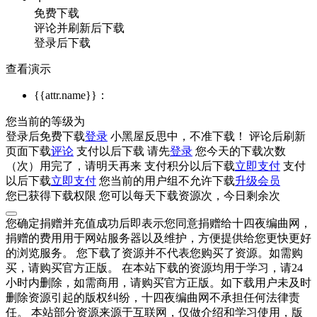
免费下载
评论并刷新后下载
登录后下载
查看演示
{{attr.name}}：
您当前的等级为
登录后免费下载
登录
小黑屋反思中，不准下载！
评论后刷新
页面下载
评论
支付
以后下载
请先
登录
您今天的下载次数
（
次）用完了，请明天再来
支付积分
以后下载
立即支付
支付
以后下载
立即支付
您当前的用户组不允许下载
升级会员
您已获得下载权限
您可以每天下载资源
次，今日剩余
次
您确定捐赠并充值成功后即表示您同意捐赠给十四夜编曲网，
捐赠的费用用于网站服务器以及维护，方便提供给您更快更好
的浏览服务。 您下载了资源并不代表您购买了资源。如需购
买，请购买官方正版。 在本站下载的资源均用于学习，请24
小时内删除，如需商用，请购买官方正版。如下载用户未及时
删除资源引起的版权纠纷，十四夜编曲网不承担任何法律责
任。 本站部分资源来源于互联网，仅做介绍和学习使用，版