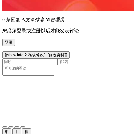
0 条回复
A
文章作者
M
管理员
您必须登录或注册以后才能发表评论
登录
{{show.info ? '确认修改' : '修改资料'}}
细
中
粗