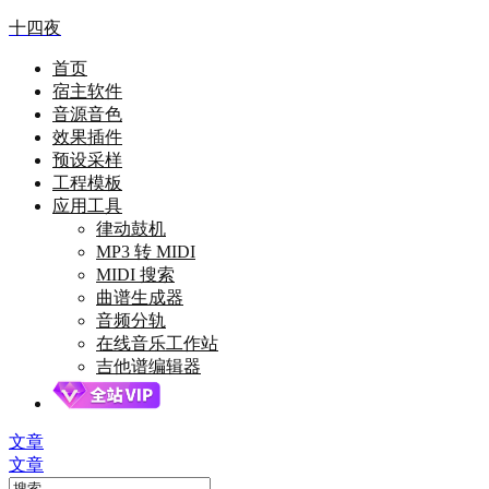
十四夜
首页
宿主软件
音源音色
效果插件
预设采样
工程模板
应用工具
律动鼓机
MP3 转 MIDI
MIDI 搜索
曲谱生成器
音频分轨
在线音乐工作站
吉他谱编辑器
文章
文章