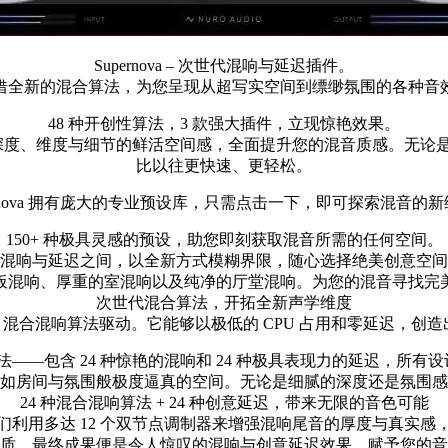
Supernova – 次世代混响与延迟插件。
借全新的混合算法，为您呈现从超写实空间到缥缈氛围的各种音
48 种开创性算法，3 款强大插件，立现惊艳效果。
用极具深度、维度与细节的鲜活空间感，全面提升您的混音质感。
比以往更快速、更轻松。
ernova 拥有庞大的专业预设库，只需点击一下，即可探索混音的
150+ 种极具灵感的预设，助您即刻获取混音所需的任何空间。
混响与延迟之间，以全新方式模糊界限，随心选择绝美创意空间
板混响、厚重的室混响以及纯净的厅堂混响。为您的混音寻找完
次世代混合算法，开拓全新声学维度
mension 4D 混合混响算法驱动。它能够以极低的 CPU 占用和
算法——包含 24 种惊艳的混响和 24 种极具表现力的延迟，所
如房间与氛围般极度逼真的空间。无论是细腻的深度还是氛围感
24 种混合混响算法 + 24 种创意延迟，带来无限的音色可能
用多达 12 个双节点调制器来增强混响尾音的厚度与真实感，同
质。最终成果便是令人惊叹的混响与创意延迟效果，赋予您的音