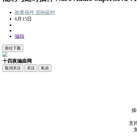
效果插件
混响延时
6月15日
编辑
前往下载
十四夜编曲网
取消关注
关注
私信
插件
支持
支