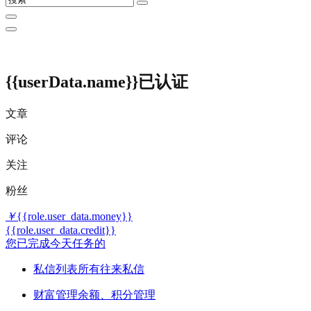
{{userData.name}}
已认证
文章
评论
关注
粉丝
￥
{{role.user_data.money}}
{{role.user_data.credit}}
您已完成今天任务的
私信列表
所有往来私信
财富管理
余额、积分管理