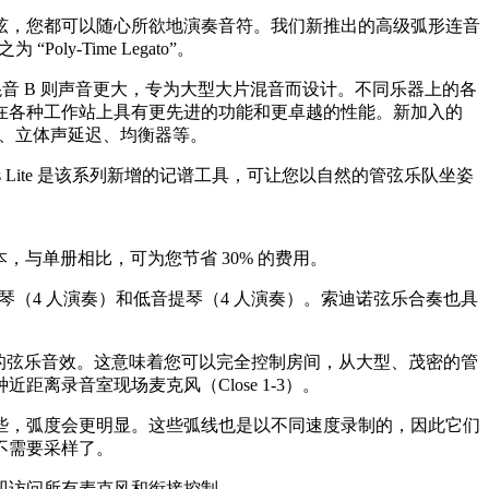
弦，您都可以随心所欲地演奏音符。我们新推出的高级弧形连音
-Time Legato”。
乐阶段，而混音 B 则声音更大，专为大型大片混音而设计。不同乐器上的各
在各种工作站上具有更先进的功能和更卓越的性能。新加入的
多种脉冲响应、立体声延迟、均衡器等。
ntury Strings Lite 是该系列新增的记谱工具，可让您以自然的管弦乐队坐姿
，与单册相比，可为您节省 30% 的费用。
琴（4 人演奏）和低音提琴（4 人演奏）。索迪诺弦乐合奏也具
（录音室）的弦乐音效。这意味着您可以完全控制房间，从大型、茂密的管
距离录音室现场麦克风（Close 1-3）。
些，弧度会更明显。这些弧线也是以不同速度录制的，因此它们
不需要采样了。
即访问所有麦克风和衔接控制。