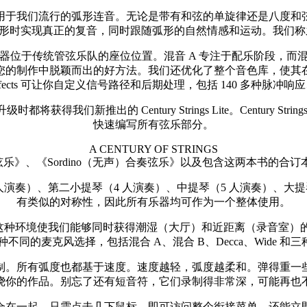
用于我们流行的弧形连音。无论是带有和弦的单旋律还是八度和
实现真正的复音，同时跟随弧形的自然情感和运动。我们称之为 “Poly
aceö 麦克风混音，乐器位于传统管弦乐队的座位位置。混音 A 专注于配
您的制作中脱颖而出的好方法。我们还优化了整个音色库，使其
.0 Chaos Effects 可让你自定义信号路径和后期处理，包括 140 
ings 的用户在升级时都将获得我们新推出的 Century Strings Lite。Ce
快速编写所有弦乐部分。
A CENTURY OF STRINGS
》、《Sordino（无声）合奏弦乐》以及包含这两本书的合订本
演奏）、第二小提琴（4 人演奏）、中提琴（5 人演奏）、大提
有类似的对称性，因此所有乐器均可作为一个整体使用。
新的先进环境中录制的，这种环境使我们能够同时获得潮湿（大厅）和近距离
的麦克风选择，包括混合 A、混合 B、Decca、Wide 和三种近
制。所有弧度也都基于速度。速度越轻，弧度越柔和。弹得重一
绕你的作品。别忘了还有短音符，它们录制得非常深，可能再也
合在一起。只需点击几下鼠标，即可访问整个衔接菜单。还能立