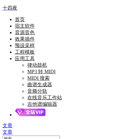
十四夜
首页
宿主软件
音源音色
效果插件
预设采样
工程模板
应用工具
律动鼓机
MP3 转 MIDI
MIDI 搜索
曲谱生成器
音频分轨
在线音乐工作站
吉他谱编辑器
文章
文章