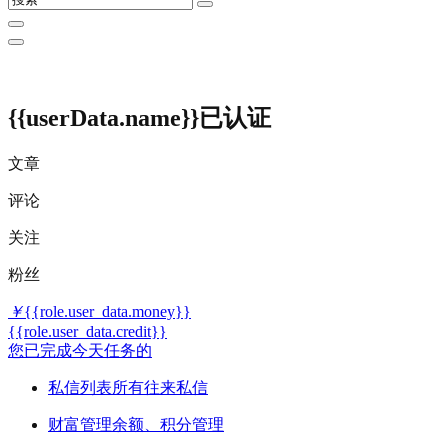
{{userData.name}}
已认证
文章
评论
关注
粉丝
￥
{{role.user_data.money}}
{{role.user_data.credit}}
您已完成今天任务的
私信列表
所有往来私信
财富管理
余额、积分管理