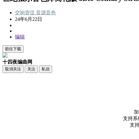
交响管弦
音源音色
24年6月22日
编辑
前往下载
十四夜编曲网
取消关注
关注
私信
加
支持系统：
支持宿主