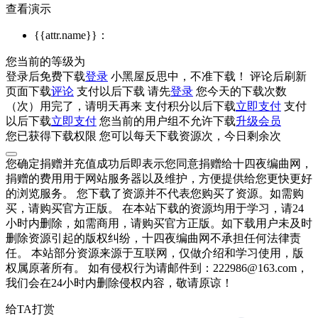
查看演示
{{attr.name}}：
您当前的等级为
登录后免费下载
登录
小黑屋反思中，不准下载！
评论后刷新
页面下载
评论
支付
以后下载
请先
登录
您今天的下载次数
（
次）用完了，请明天再来
支付积分
以后下载
立即支付
支付
以后下载
立即支付
您当前的用户组不允许下载
升级会员
您已获得下载权限
您可以每天下载资源
次，今日剩余
次
您确定捐赠并充值成功后即表示您同意捐赠给十四夜编曲网，
捐赠的费用用于网站服务器以及维护，方便提供给您更快更好
的浏览服务。 您下载了资源并不代表您购买了资源。如需购
买，请购买官方正版。 在本站下载的资源均用于学习，请24
小时内删除，如需商用，请购买官方正版。如下载用户未及时
删除资源引起的版权纠纷，十四夜编曲网不承担任何法律责
任。 本站部分资源来源于互联网，仅做介绍和学习使用，版
权属原著所有。 如有侵权行为请邮件到：222986@163.com，
我们会在24小时内删除侵权内容，敬请原谅！
给TA打赏