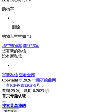
购物车
×
删除
购物车空空如也!
清空购物车
前往结算
您有新的私信
没有新私信
写新私信
查看全部
Copyright © 2026
十四夜编曲网
・
粤ICP备19120279号-6
查询 25 次，耗时 0.2023 秒
首页
专题
认证
搜索
菜单
我的
发布文章