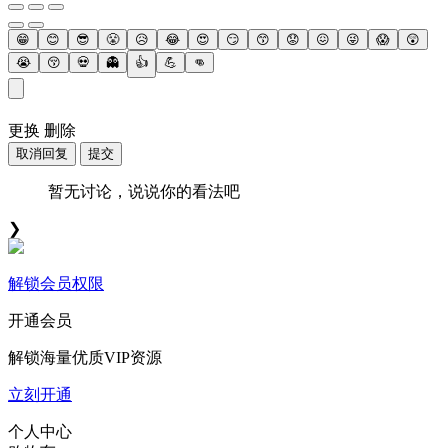
😁
😊
😎
😤
😥
😂
😍
😏
😙
😟
😖
😜
😱
😲
😭
😚
💀
👻
👍
💪
👊
更换
删除
取消回复
提交
暂无讨论，说说你的看法吧
❯
解锁会员权限
开通会员
解锁海量优质VIP资源
立刻开通
个人中心