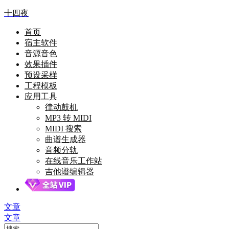
十四夜
首页
宿主软件
音源音色
效果插件
预设采样
工程模板
应用工具
律动鼓机
MP3 转 MIDI
MIDI 搜索
曲谱生成器
音频分轨
在线音乐工作站
吉他谱编辑器
文章
文章