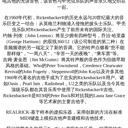
电吉他的无误音色，该音色与甲壳虫乐队的声音永久地交织在
一起。
在1960年代初，Rickenbacker®的历史永远与20世纪最大的音
乐巨变之一结合：从英格兰利物浦入侵拖把披头士乐队。甲壳
虫乐队对Rickenbackers产生了前所未有的国际关注。
约翰·列侬（John Lennon）将至少拥有四种型号，乔治·哈里森
（George Harrison）的双线360/12（该公司制造的第二种）在
音频频谱的另一端定义了新的音调。它的铃声点缀着“您不能
那样做”，“一周八天”，“辛苦一天的夜晚”，“乘车票”等。
吉姆·麦金恩（Jim McGuinn）将其铃声般的音色作为伯德早期
风格的基础。Who的Peter Townshend，Creedence Clearwater
Revival的John Fogerty，Steppenwolf的John Kay以及许多其他
1960年代著名的吉他手成为了忠实的Rickenbacker®用户。诸
如Oasis，Pearl Jam，Radiohead，U2之类的乐队以及当今其他
顶级乐队都在其音乐库中使用了Rickenbacker®吉他。
Rickenbacker®是REM的Peter Buck和对抗我的Laura Jane Grace
等艺术家的主要吉他手。
REALRICK-基于样本的虚拟乐器，采用创新的方法在标准
MIDI键盘上模拟吉他声音建模和吉他技术。