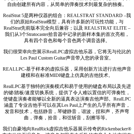
自由创建所有内容，从简单的弹奏技术到最复杂的独奏。
RealStrat 5是两种仪器的组合：REALSTRAT STANDARD –我
们的原始RealStrat模型，具有许多新的可玩性功能，与
RealStrat先前版本完全向后兼容；以及 REALSTRAT ELITE –
我们从3个Stratocaster拾音器中记录的新样本集的首次亮相，
具有四个音色和每个音色两个调音选择。
我们很荣幸向您展示RealLPC虚拟吉他乐器，它将无与伦比的
Les Paul Custom Guitar声音带入您的录音室。
REALLPC-基于样本的虚拟乐器，采用创新方法进行吉他声音
建模和在标准MIDI键盘上仿真的吉他技术。
RealLPC基于独特的演奏模式和易于使用的键盘布局以及先进
的键/踏板/速度切换系统，提供了令人难以置信的可弹奏性，
使键盘演奏者能够以全新的逼真表达演奏吉他声部。RealLPC
涵盖了专业吉他手可以在其Les Paul上产生的几乎所有声音，
发音和技术，包括静音，琴键静音，谐波，捏和声，齐声弯
曲，弹奏，拾音，和弦斩音，刮擦等等。
我们自豪地向RealRick虚拟吉他乐器展示传奇的Rickenbacker®