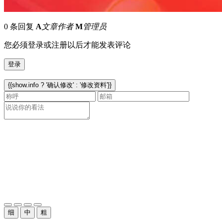
0 条回复
A
文章作者
M
管理员
您必须登录或注册以后才能发表评论
登录
{{show.info ? '确认修改' : '修改资料'}}
细
中
粗