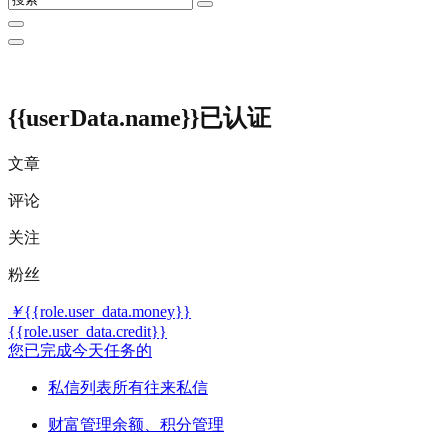
{{userData.name}}
已认证
文章
评论
关注
粉丝
￥
{{role.user_data.money}}
{{role.user_data.credit}}
您已完成今天任务的
私信列表
所有往来私信
财富管理
余额、积分管理