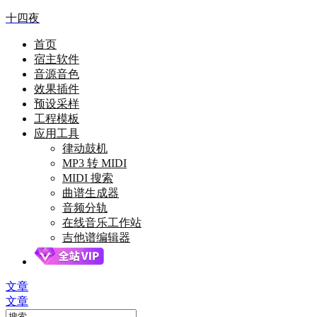
十四夜
首页
宿主软件
音源音色
效果插件
预设采样
工程模板
应用工具
律动鼓机
MP3 转 MIDI
MIDI 搜索
曲谱生成器
音频分轨
在线音乐工作站
吉他谱编辑器
文章
文章