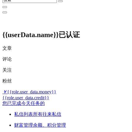
{{userData.name}}
已认证
文章
评论
关注
粉丝
￥
{{role.user_data.money}}
{{role.user_data.credit}}
您已完成今天任务的
私信列表
所有往来私信
财富管理
余额、积分管理