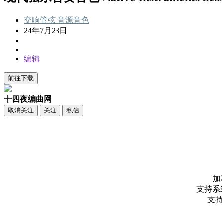
交响管弦
音源音色
24年7月23日
编辑
前往下载
十四夜编曲网
取消关注
关注
私信
加载
支持系统：
支持宿主