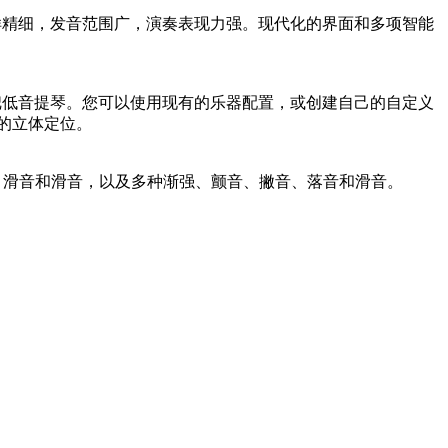
奏–采样精细，发音范围广，演奏表现力强。现代化的界面和多项智能
把大提琴和 4 把低音提琴。您可以使用现有的乐器配置，或创建自己的自定义
分的立体定位。
包括连音、滑音和滑音，以及多种渐强、颤音、撇音、落音和滑音。
。