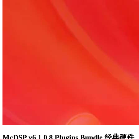
McDSP v6.1.0.8 Plugins Bundle 经典硬件