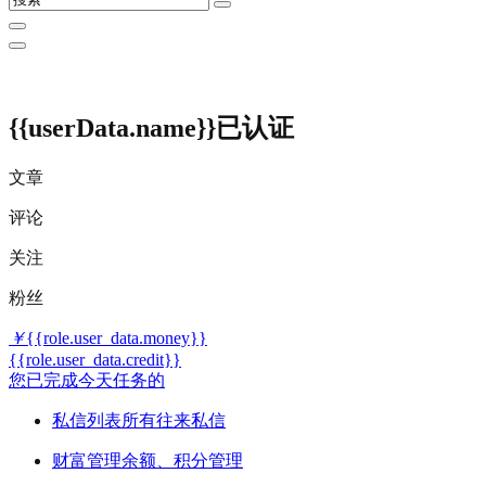
{{userData.name}}
已认证
文章
评论
关注
粉丝
￥
{{role.user_data.money}}
{{role.user_data.credit}}
您已完成今天任务的
私信列表
所有往来私信
财富管理
余额、积分管理