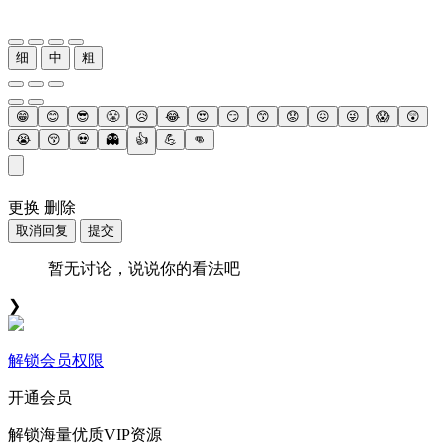
细
中
粗
😁
😊
😎
😤
😥
😂
😍
😏
😙
😟
😖
😜
😱
😲
😭
😚
💀
👻
👍
💪
👊
更换
删除
取消回复
提交
暂无讨论，说说你的看法吧
❯
解锁会员权限
开通会员
解锁海量优质VIP资源