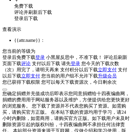
免费下载
评论并刷新后下载
登录后下载
查看演示
{{attr.name}}：
您当前的等级为
登录后免费下载
登录
小黑屋反思中，不准下载！
评论后刷新
页面下载
评论
支付
以后下载
请先
登录
您今天的下载次数
（
次）用完了，请明天再来
支付积分
以后下载
立即支付
支付
以后下载
立即支付
您当前的用户组不允许下载
升级会员
您已获得下载权限
您可以每天下载资源
次，今日剩余
次
您确定捐赠并充值成功后即表示您同意捐赠给十四夜编曲网，
捐赠的费用用于网站服务器以及维护，方便提供给您更快更好
的浏览服务。 您下载了资源并不代表您购买了资源。如需购
买，请购买官方正版。 在本站下载的资源均用于学习，请24
小时内删除，如需商用，请购买官方正版。如下载用户未及时
删除资源引起的版权纠纷，十四夜编曲网不承担任何法律责
任。 本站部分资源来源于互联网，仅做介绍和学习使用，版