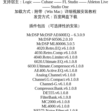
支持宿主：Logic ------ Cubase ------ FL Studio ------ Ableton Live
------ Studio One
加载方式：附带（Win Mac）详细视频安装教程
发货方式：百度网盘下载
插件包括 （可选择性的安装）
McDSP McDSP AE600EQ – 6.3.0.9
McDSP 60506.2.0.10
McDSP ML80006.3.0.5
4020.Retro.EQ.v6.1.0.8
4030.Retro.Comp.v6.1.0.8
4040.Retro.Limiter.v6.1.0.8
6020.Ultimate.EQ.v6.1.0.8
6030.Ultimate.Compressor.v6.1.0.8
AE400.Active.EQ.v6.1.0.8
Analog.Channel.v6.1.0.8
Channel.G.Compact.v6.1.0.8
Channel-G.v6.1.0.8
Compressor.Bank.v6.1.0.8
DE555.v6.1.0.8
FilterBank.v6.1.0.8
MC2000.v6.1.0.8
ML4000.v6.1.0.8
NF575.Noise.Filter.v6.1.0.8