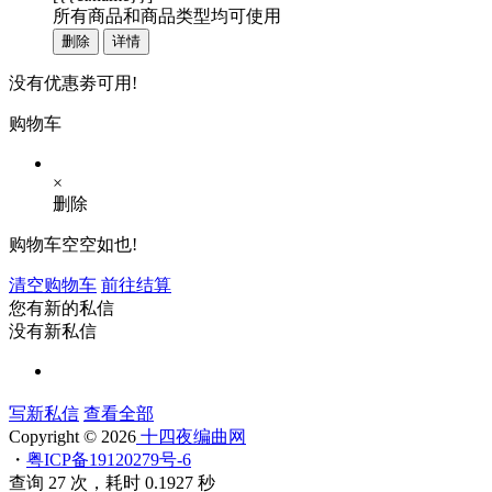
所有商品和商品类型均可使用
删除
详情
没有优惠劵可用!
购物车
×
删除
购物车空空如也!
清空购物车
前往结算
您有新的私信
没有新私信
写新私信
查看全部
Copyright © 2026
十四夜编曲网
・
粤ICP备19120279号-6
查询 27 次，耗时 0.1927 秒