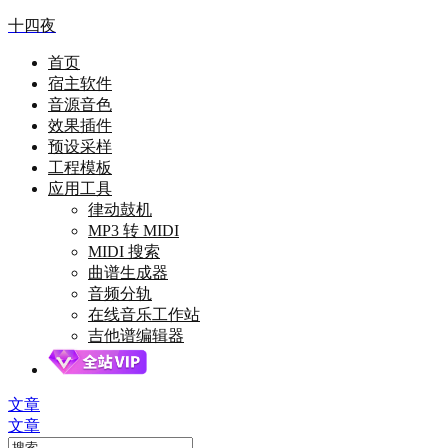
十四夜
首页
宿主软件
音源音色
效果插件
预设采样
工程模板
应用工具
律动鼓机
MP3 转 MIDI
MIDI 搜索
曲谱生成器
音频分轨
在线音乐工作站
吉他谱编辑器
文章
文章