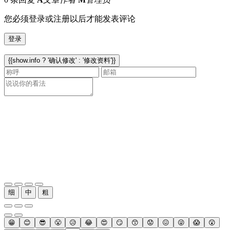
您必须登录或注册以后才能发表评论
登录
{{show.info ? '确认修改' : '修改资料'}}
细
中
粗
😁
😊
😎
😤
😥
😂
😍
😏
😙
😟
😖
😜
😱
😲