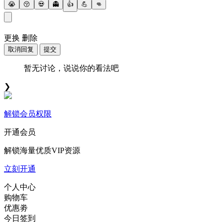
😭
😚
💀
👻
👍
💪
👊
更换
删除
取消回复
提交
暂无讨论，说说你的看法吧
❯
解锁会员权限
开通会员
解锁海量优质VIP资源
立刻开通
个人中心
购物车
优惠劵
今日签到