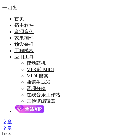
十四夜
首页
宿主软件
音源音色
效果插件
预设采样
工程模板
应用工具
律动鼓机
MP3 转 MIDI
MIDI 搜索
曲谱生成器
音频分轨
在线音乐工作站
吉他谱编辑器
文章
文章