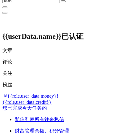
{{userData.name}}
已认证
文章
评论
关注
粉丝
￥
{{role.user_data.money}}
{{role.user_data.credit}}
您已完成今天任务的
私信列表
所有往来私信
财富管理
余额、积分管理