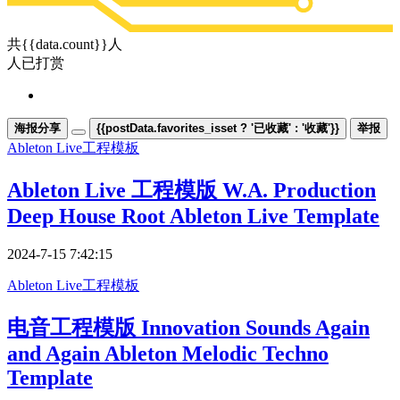
共{{data.count}}人
人已打赏
海报分享
{{postData.favorites_isset ? '已收藏' : '收藏'}}
举报
Ableton Live
工程模板
Ableton Live 工程模版 W.A. Production
Deep House Root Ableton Live Template
2024-7-15 7:42:15
Ableton Live
工程模板
电音工程模版 Innovation Sounds Again
and Again Ableton Melodic Techno
Template