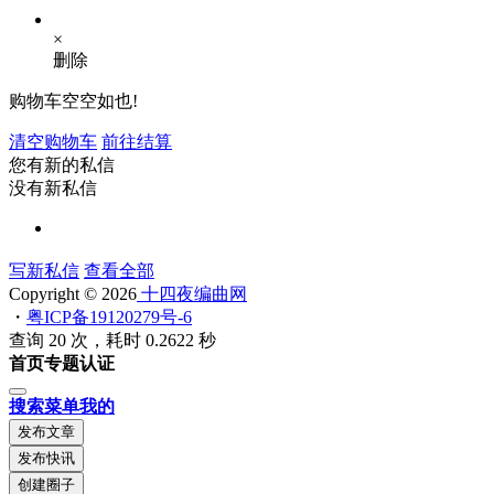
×
删除
购物车空空如也!
清空购物车
前往结算
您有新的私信
没有新私信
写新私信
查看全部
Copyright © 2026
十四夜编曲网
・
粤ICP备19120279号-6
查询 20 次，耗时 0.2622 秒
首页
专题
认证
搜索
菜单
我的
发布文章
发布快讯
创建圈子