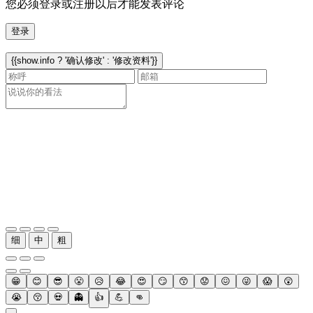
您必须登录或注册以后才能发表评论
登录
{{show.info ? '确认修改' : '修改资料'}}
细
中
粗
😁
😊
😎
😤
😥
😂
😍
😏
😙
😟
😖
😜
😱
😲
😭
😚
💀
👻
👍
💪
👊