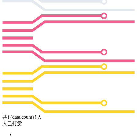
共{{data.count}}人
人已打赏