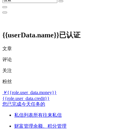
{{userData.name}}
已认证
文章
评论
关注
粉丝
￥
{{role.user_data.money}}
{{role.user_data.credit}}
您已完成今天任务的
私信列表
所有往来私信
财富管理
余额、积分管理