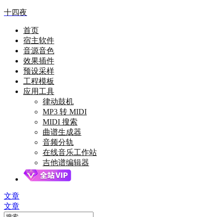
十四夜
首页
宿主软件
音源音色
效果插件
预设采样
工程模板
应用工具
律动鼓机
MP3 转 MIDI
MIDI 搜索
曲谱生成器
音频分轨
在线音乐工作站
吉他谱编辑器
文章
文章