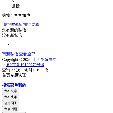
×
删除
购物车空空如也!
清空购物车
前往结算
您有新的私信
没有新私信
写新私信
查看全部
Copyright © 2026
十四夜编曲网
・
粤ICP备19120279号-6
查询 22 次，耗时 0.1955 秒
首页
专题
认证
搜索
菜单
我的
发布文章
发布快讯
创建圈子
发表话题