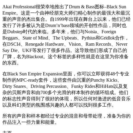
Akai Professional很荣幸地推出了Drum & Bass图标–Black Sun
Empire。这是一个由神经朋克大师们精心制作的最强大和最沉
重的声音的杰出集合。自1999年出现在舞台上以来，他们已经
发行了许多被认为是Drum’n’bass领域的开创性作品，同时也
是Dubstep时代的来临。多年来，他们与Noisia、Foreign
Beggars、State of Mind、The Upbeats、Pythius和Gridlok合作，
在DSCI4、Renegade Hardware、Vision、Ram Records、Never
Say Die、UKF等发行了很多作品。这导致他们形成了自己的
厂牌，名为Blackout。这个标签的多样性就是在这里为你准备
的东西。
在Black Sun Empire Expansion里面，你可以立即获得48个专业
制作的MPC-ready套件，这些套件由沉重的Punchy Kicks、
Dirty Snares、Driving Percussion、Funky Rides和HiHats以及复
杂的贝斯声音和由700多个光滑的样本制作的循环组成。他们
的标志性声音得到了很好的体现，所以任何对激进的低音音乐
以及科幻类型的氛围感兴趣的人都可以找到很多工作。
所有的声音和样本都经过专业的混音和母带处理，准备为你的
作品注入一些力量和能量。