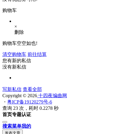
购物车
×
删除
购物车空空如也!
清空购物车
前往结算
您有新的私信
没有新私信
写新私信
查看全部
Copyright © 2026
十四夜编曲网
・
粤ICP备19120279号-6
查询 23 次，耗时 0.2278 秒
首页
专题
认证
搜索
菜单
我的
发布文章