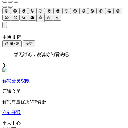
😁
😊
😎
😤
😥
😂
😍
😏
😙
😟
😖
😜
😱
😲
😭
😚
💀
👻
👍
💪
👊
更换
删除
取消回复
提交
暂无讨论，说说你的看法吧
❯
解锁会员权限
开通会员
解锁海量优质VIP资源
立刻开通
个人中心