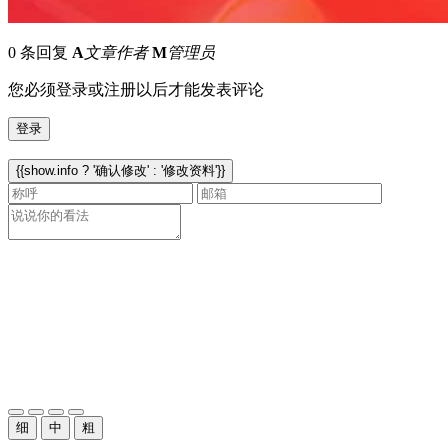
0 条回复
A
文章作者
M
管理员
您必须登录或注册以后才能发表评论
登录
{{show.info ? '确认修改' : '修改资料'}}
细
中
粗