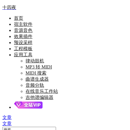
十四夜
首页
宿主软件
音源音色
效果插件
预设采样
工程模板
应用工具
律动鼓机
MP3 转 MIDI
MIDI 搜索
曲谱生成器
音频分轨
在线音乐工作站
吉他谱编辑器
文章
文章