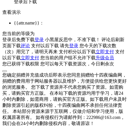
登录后下载
查看演示
{{attr.name}}：
您当前的等级为
登录后免费下载
登录
小黑屋反思中，不准下载！
评论后刷新
页面下载
评论
支付
以后下载
请先
登录
您今天的下载次数
（
次）用完了，请明天再来
支付积分
以后下载
立即支付
支付
以后下载
立即支付
您当前的用户组不允许下载
升级会员
您已获得下载权限
您可以每天下载资源
次，今日剩余
次
您确定捐赠并充值成功后即表示您同意捐赠给十四夜编曲网，
捐赠的费用用于网站服务器以及维护，方便提供给您更快更好
的浏览服务。 您下载了资源并不代表您购买了资源。如需购
买，请购买官方正版。 在本站下载的资源均用于学习，请24
小时内删除，如需商用，请购买官方正版。如下载用户未及时
删除资源引起的版权纠纷，十四夜编曲网不承担任何法律责
任。 本站部分资源来源于互联网，仅做介绍和学习使用，版
权属原著所有。 如有侵权行为请邮件到：222986@163.com，
我们会在24小时内删除侵权内容，敬请原谅！