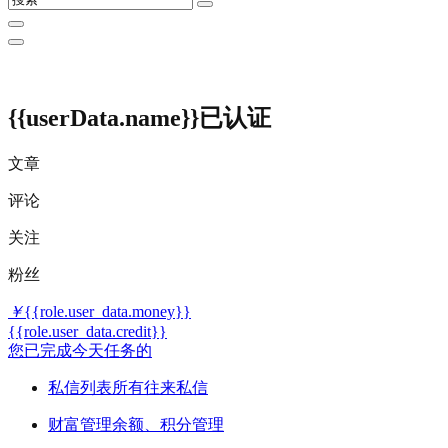
{{userData.name}}
已认证
文章
评论
关注
粉丝
￥
{{role.user_data.money}}
{{role.user_data.credit}}
您已完成今天任务的
私信列表
所有往来私信
财富管理
余额、积分管理