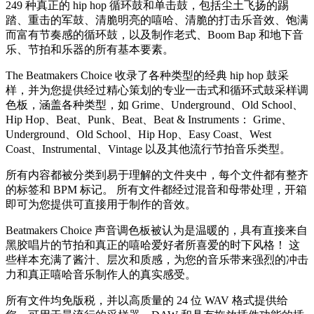
249 种真正的 hip hop 循环鼓和单击鼓，包括尘土飞扬的踢
踏、重击的军鼓、清脆明亮的嘻哈、清脆的打击乐音效、饱满
而富有节奏感的循环鼓，以及制作老式、Boom Bap 和地下音
乐、节拍和乐器的所有基本要素。
The Beatmakers Choice 收录了各种类型的经典 hip hop 鼓采
样，并为您提供经过精心策划的专业一击式和循环式鼓采样调
色板，涵盖各种类型，如 Grime、Underground、Old School、
Hip Hop、Beat、Punk、Beat、Beat & Instruments： Grime、
Underground、Old School、Hip Hop、Easy Coast、West
Coast、Instrumental、Vintage 以及其他流行节拍音乐类型。
所有内容都被分类到易于理解的文件夹中，每个文件都有整齐
的标签和 BPM 标记。 所有文件都经过混音和母带处理，开箱
即可为您提供可直接用于制作的音效。
Beatmakers Choice 声音调色板被认为是温暖的，具有直接来自
黑胶唱片的节拍和真正的嘻哈爱好者所喜爱的时下风格！ 这
些样本充满了酱汁、层次和质感，为您的音乐带来强烈的冲击
力和真正嘻哈音乐制作人的真实感受。
所有文件均免版税，并以高质量的 24 位 WAV 格式提供给