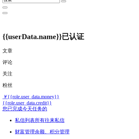
{{userData.name}}
已认证
文章
评论
关注
粉丝
￥
{{role.user_data.money}}
{{role.user_data.credit}}
您已完成今天任务的
私信列表
所有往来私信
财富管理
余额、积分管理