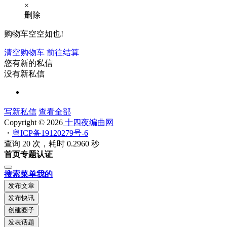
×
删除
购物车空空如也!
清空购物车
前往结算
您有新的私信
没有新私信
写新私信
查看全部
Copyright © 2026
十四夜编曲网
・
粤ICP备19120279号-6
查询 20 次，耗时 0.2960 秒
首页
专题
认证
搜索
菜单
我的
发布文章
发布快讯
创建圈子
发表话题