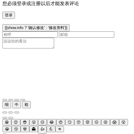
您必须登录或注册以后才能发表评论
登录
{{show.info ? '确认修改' : '修改资料'}}
细
中
粗
😁
😊
😎
😤
😥
😂
😍
😏
😙
😟
😖
😜
😱
😲
😭
😚
💀
👻
👍
💪
👊