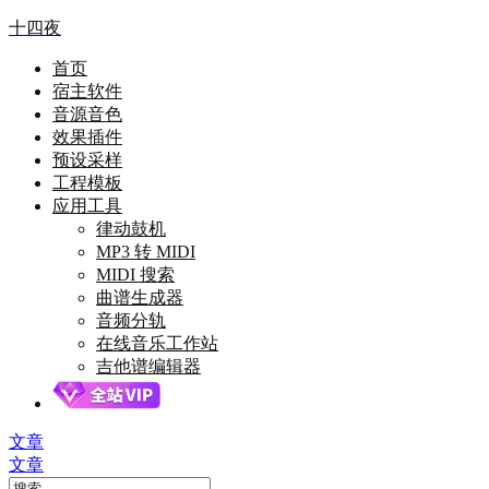
十四夜
首页
宿主软件
音源音色
效果插件
预设采样
工程模板
应用工具
律动鼓机
MP3 转 MIDI
MIDI 搜索
曲谱生成器
音频分轨
在线音乐工作站
吉他谱编辑器
文章
文章