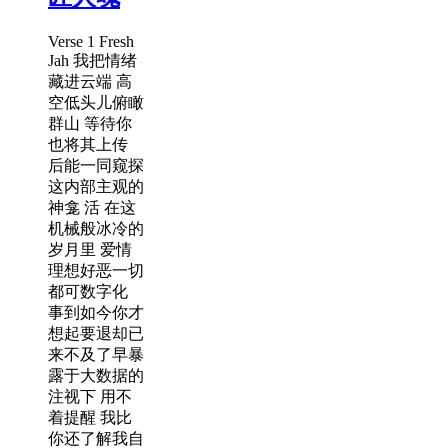
Verse 1 Fresh
Jah 我把情绪
藏进云端 高
空低头儿俯瞰
群山 等待你
也将其上传
后能一同窥探
这内部主观的
神龛 活 在这
机械般冰冷的
岁月里 爱情
理想好恶一切
都可数字化
事到如今你才
想起要退却已
来不及了早暴
露于大数据的
注视下 用不
着提醒 我比
你还了解我自