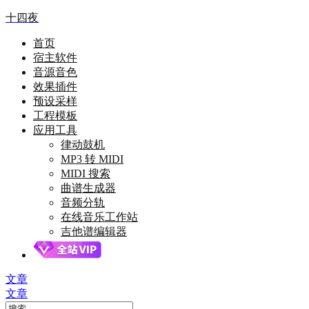
十四夜
首页
宿主软件
音源音色
效果插件
预设采样
工程模板
应用工具
律动鼓机
MP3 转 MIDI
MIDI 搜索
曲谱生成器
音频分轨
在线音乐工作站
吉他谱编辑器
文章
文章