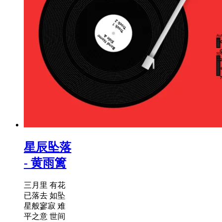
星辰坠落
- 黄雨篱
三月里 有花
已落去 如坠
星般寥寂 难
平之意 世间