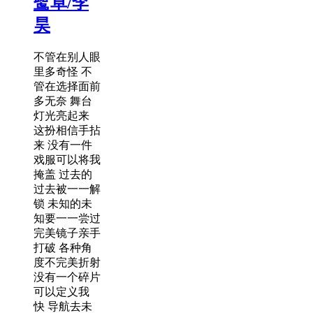
鹭卓/李
昊
不管在别人眼
里多奇怪 不
管在选择面前
多无奈 舞台
灯光亮起来
这扮相信手拈
来 没有一件
戏服可以将我
掩盖 过去的
过去被一一解
锁 未知的未
知要一一尝过
完美镜子亲手
打破 各种角
度不完美折射
没有一个碎片
可以定义我
快 导航去未