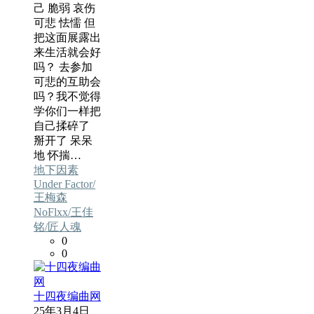
己 脆弱 哀伤
可悲 怯懦 但
把这面展露出
来生活就会好
吗？ 去参加
可悲的互助会
吗？我不觉得
学你们一样把
自己揉碎了
掰开了 呆呆
地 怀揣…
地下因素
Under Factor/
王梅森
NoFlxx/王佳
铭/匠人魂
0
0
十四夜编曲网
25年3月4日