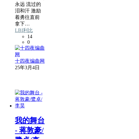
永远 流过的
泪和汗 激励
着勇往直前
拿下…
LBI利比
14
0
十四夜编曲网
25年3月4日
我的舞台
- 蒋敦豪/