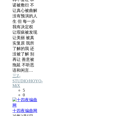
诺被敷衍 不
让真心被曲解
没有预演的人
生 但 每一步
我有决定权
让瑕疵被发现
让美丽 被真
实复原 我所
了解的我 还
没被了解 别
再让 善意被
拖延 不听恶
语和闲言…
三Z-
STUDIO/HOYO-
MiX
5
0
十四夜编曲网