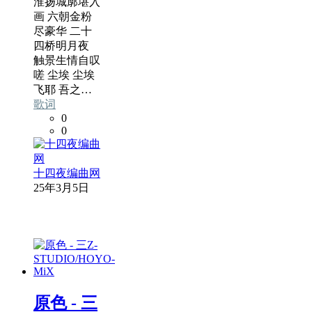
淮扬城廓堪入
画 六朝金粉
尽豪华 二十
四桥明月夜
触景生情自叹
嗟 尘埃 尘埃
飞耶 吾之…
歌词
0
0
十四夜编曲网
25年3月5日
原色 - 三