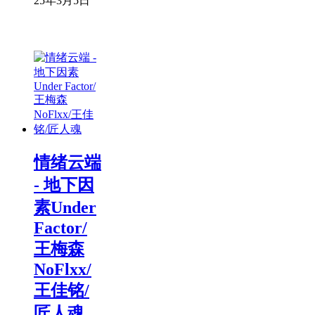
25年3月5日
情绪云端
- 地下因
素Under
Factor/
王梅森
NoFlxx/
王佳铭/
匠人魂