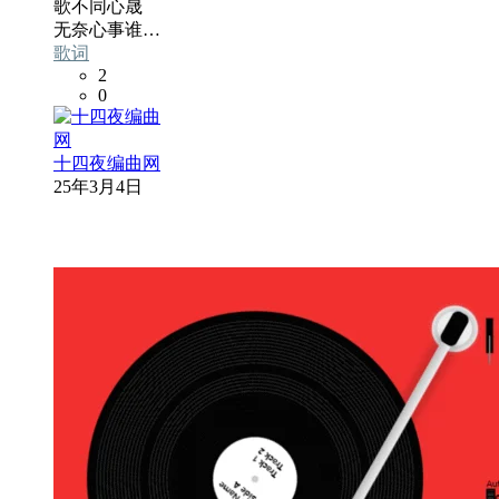
歌不同心晟
无奈心事谁…
歌词
2
0
十四夜编曲网
25年3月4日