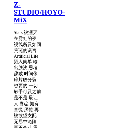
Z-
STUDIO/HOYO-
MiX
Stars 被湮灭
在霓虹的夜
视线所及如同
荒诞的谎言
Artificial Life
摄入简单 输
出肤浅 思考
骤减 时间像
碎片般分裂
想要的 一切
触手可及之前
是不是 最让
人 眷恋 拥有
喜悦 厌倦 再
被欲望支配
无尽中沦陷
再不会让 承