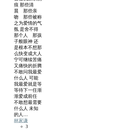
痕 那些清
晨 那些亲
吻 那些被称
之为爱情的气
氛 是舍不得
那个人 那孩
子般眼神 还
是根本不想那
么快变成大人
宁可继续苦痛
又痛快的折腾
不敢问我最爱
什么人 可能
我最爱就是等
等待下一任渐
渐爱成前任
不敢想最需要
什么人 未知
的人…
林家谦
3