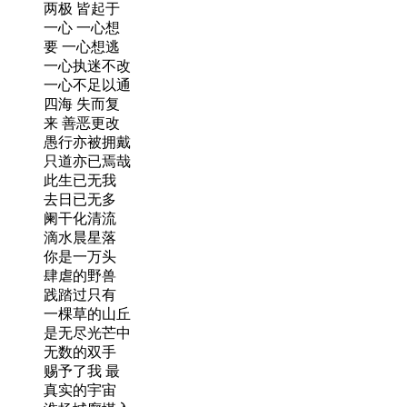
两极 皆起于
一心 一心想
要 一心想逃
一心执迷不改
一心不足以通
四海 失而复
来 善恶更改
愚行亦被拥戴
只道亦已焉哉
此生已无我
去日已无多
阑干化清流
滴水晨星落
你是一万头
肆虐的野兽
践踏过只有
一棵草的山丘
是无尽光芒中
无数的双手
赐予了我 最
真实的宇宙