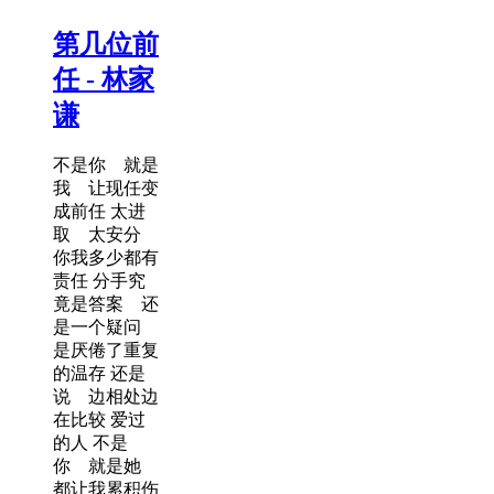
第几位前
任 - 林家
谦
不是你 就是
我 让现任变
成前任 太进
取 太安分
你我多少都有
责任 分手究
竟是答案 还
是一个疑问
是厌倦了重复
的温存 还是
说 边相处边
在比较 爱过
的人 不是
你 就是她
都让我累积伤