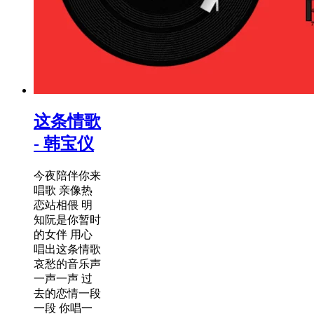
这条情歌
- 韩宝仪
今夜陪伴你来
唱歌 亲像热
恋站相偎 明
知阮是你暂时
的女伴 用心
唱出这条情歌
哀愁的音乐声
一声一声 过
去的恋情一段
一段 你唱一