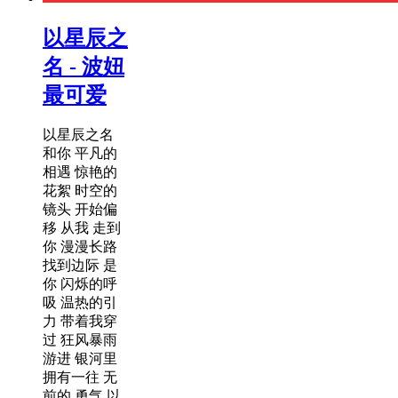
以星辰之
名 - 波妞
最可爱
以星辰之名
和你 平凡的
相遇 惊艳的
花絮 时空的
镜头 开始偏
移 从我 走到
你 漫漫长路
找到边际 是
你 闪烁的呼
吸 温热的引
力 带着我穿
过 狂风暴雨
游进 银河里
拥有一往 无
前的 勇气 以