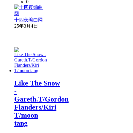
0
十四夜编曲网
25年3月4日
Like The Snow
-
Gareth.T/Gordon
Flanders/Kiri
T/moon
tang