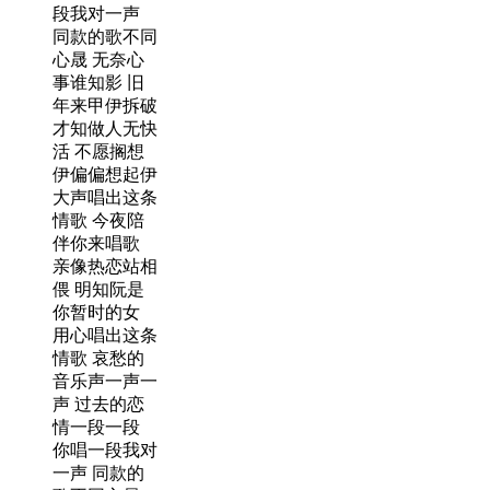
段我对一声
同款的歌不同
心晟 无奈心
事谁知影 旧
年来甲伊拆破
才知做人无快
活 不愿搁想
伊偏偏想起伊
大声唱出这条
情歌 今夜陪
伴你来唱歌
亲像热恋站相
偎 明知阮是
你暂时的女
用心唱出这条
情歌 哀愁的
音乐声一声一
声 过去的恋
情一段一段
你唱一段我对
一声 同款的