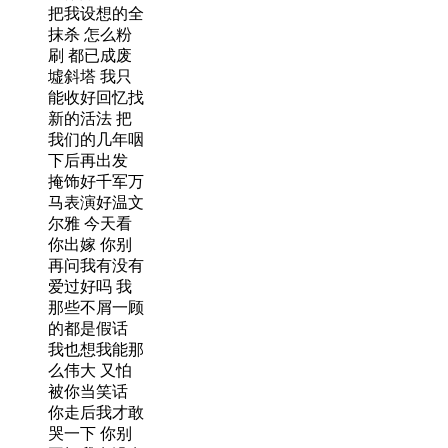
把我设想的全
抹杀 怎么粉
刷 都已成废
墟斜塔 我只
能收好回忆找
新的活法 把
我们的几年咽
下后再出发
掩饰好千军万
马表演好温文
尔雅 今天看
你出嫁 你别
再问我有没有
爱过好吗 我
那些不屑一顾
的都是假话
我也想我能那
么伟大 又怕
被你当笑话
你走后我才敢
哭一下 你别