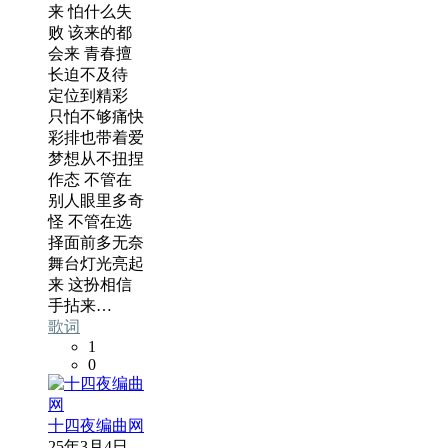
来 怕什么失
败 该来的都
会来 青春擅
长迫不及待
定位到精彩
只怕不够痛快
彩排也带着爱
梦想从不扭捏
作态 不管在
别人眼里多奇
怪 不管在选
择面前多无奈
舞台灯光亮起
来 这扮相信
手拈来…
歌词
1
0
十四夜编曲网
25年3月4日