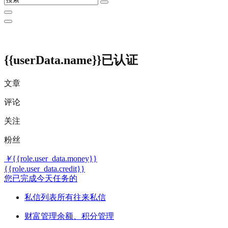
{{userData.name}}
已认证
文章
评论
关注
粉丝
￥
{{role.user_data.money}}
{{role.user_data.credit}}
您已完成今天任务的
私信列表
所有往来私信
财富管理
余额、积分管理