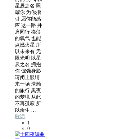
星辰之名 照
耀你 为你指
引 愿你能感
应 这一路 并
肩同行 稀薄
的氧气 也能
点燃火星 所
以未来有 无
限光明 以星
辰之名 拥抱
你 倔强身影
请闭上眼睛
来一场 浩瀚
的旅行 黑夜
的梦境 从此
不再孤寂 所
以余生 …
歌词
1
0