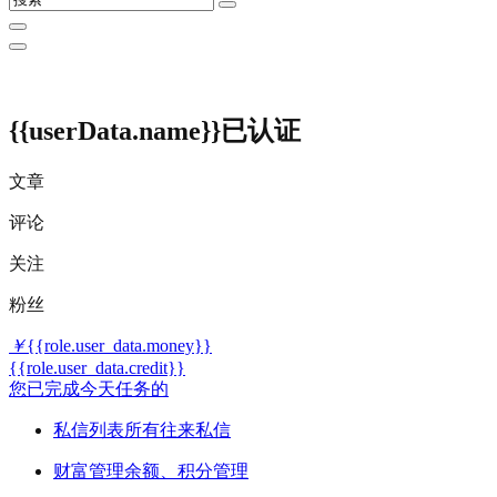
{{userData.name}}
已认证
文章
评论
关注
粉丝
￥
{{role.user_data.money}}
{{role.user_data.credit}}
您已完成今天任务的
私信列表
所有往来私信
财富管理
余额、积分管理