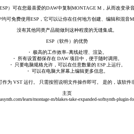
SP）可在您最喜爱的DAW中复制MONTAGE M，从而改变
用户均可免费使用ESP，它可以让你在任何地方创建、编辑和混音MO
没有其他同类产品能做到这种程度的无缝集成。
ESP（软件）的优势
・ 极高的工作效率–离线处理、渲染。
・ 所有设置都保存在 DAW 项目中，便于随时调用。
・ 只要电脑规格允许，可以在任意数量的 ESP 上运行。
・ 可以在电脑大屏幕上编辑更多信息。
 M 可作为 VST 运行。 只需按照说明文件操作即可。 是的，该软
主页
hasynth.com/learn/montage-m/blakes-take-expanded-softsynth-plugin-f