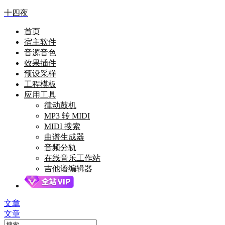
十四夜
首页
宿主软件
音源音色
效果插件
预设采样
工程模板
应用工具
律动鼓机
MP3 转 MIDI
MIDI 搜索
曲谱生成器
音频分轨
在线音乐工作站
吉他谱编辑器
文章
文章