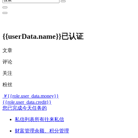
{{userData.name}}
已认证
文章
评论
关注
粉丝
￥
{{role.user_data.money}}
{{role.user_data.credit}}
您已完成今天任务的
私信列表
所有往来私信
财富管理
余额、积分管理