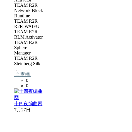
TEAM R2R
Network Block
Runtime
TEAM R2R
R2R-WAIFU
TEAM R2R
RLM Activator
TEAM R2R
Sphere
Manager
TEAM R2R
Steinberg Silk
…
-全家桶-
0
0
十四夜编曲网
7月27日