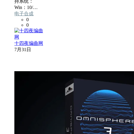
持系统：
Win：10/…
电子合成
0
0
十四夜编曲网
7月31日