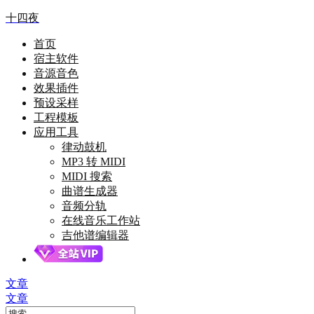
十四夜
首页
宿主软件
音源音色
效果插件
预设采样
工程模板
应用工具
律动鼓机
MP3 转 MIDI
MIDI 搜索
曲谱生成器
音频分轨
在线音乐工作站
吉他谱编辑器
文章
文章