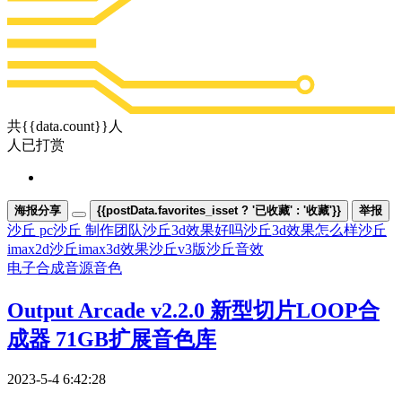
共{{data.count}}人
人已打赏
海报分享
{{postData.favorites_isset ? '已收藏' : '收藏'}}
举报
沙丘 pc
沙丘 制作团队
沙丘3d效果好吗
沙丘3d效果怎么样
沙丘
imax2d
沙丘imax3d效果
沙丘v3版
沙丘音效
电子合成
音源音色
Output Arcade v2.2.0 新型切片LOOP合
成器 71GB扩展音色库
2023-5-4 6:42:28