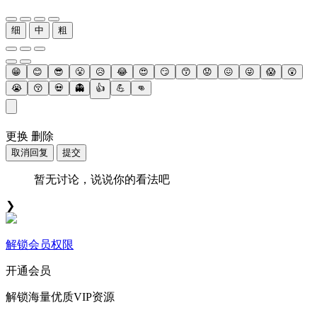
细
中
粗
😁
😊
😎
😤
😥
😂
😍
😏
😙
😟
😖
😜
😱
😲
😭
😚
💀
👻
👍
💪
👊
更换
删除
取消回复
提交
暂无讨论，说说你的看法吧
❯
解锁会员权限
开通会员
解锁海量优质VIP资源