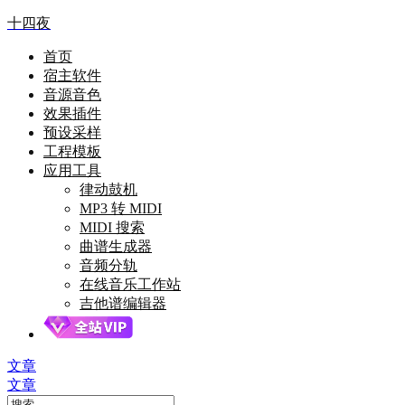
十四夜
首页
宿主软件
音源音色
效果插件
预设采样
工程模板
应用工具
律动鼓机
MP3 转 MIDI
MIDI 搜索
曲谱生成器
音频分轨
在线音乐工作站
吉他谱编辑器
文章
文章