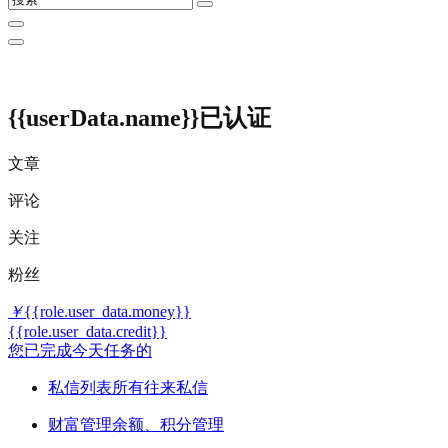
{{userData.name}}
已认证
文章
评论
关注
粉丝
￥
{{role.user_data.money}}
{{role.user_data.credit}}
您已完成今天任务的
私信列表
所有往来私信
财富管理
余额、积分管理