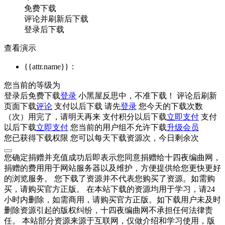
免费下载
评论并刷新后下载
登录后下载
查看演示
{{attr.name}}：
您当前的等级为
登录后免费下载
登录
小黑屋反思中，不准下载！
评论后刷新
页面下载
评论
支付
以后下载
请先
登录
您今天的下载次数
（
次）用完了，请明天再来
支付积分
以后下载
立即支付
支付
以后下载
立即支付
您当前的用户组不允许下载
升级会员
您已获得下载权限
您可以每天下载资源
次，今日剩余
次
您确定捐赠并充值成功后即表示您同意捐赠给十四夜编曲网，
捐赠的费用用于网站服务器以及维护，方便提供给您更快更好
的浏览服务。 您下载了资源并不代表您购买了资源。如需购
买，请购买官方正版。 在本站下载的资源均用于学习，请24
小时内删除，如需商用，请购买官方正版。如下载用户未及时
删除资源引起的版权纠纷，十四夜编曲网不承担任何法律责
任。 本站部分资源来源于互联网，仅做介绍和学习使用，版