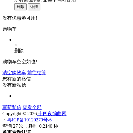
删除
详情
没有优惠劵可用!
购物车
×
删除
购物车空空如也!
清空购物车
前往结算
您有新的私信
没有新私信
写新私信
查看全部
Copyright © 2026
十四夜编曲网
・
粤ICP备19120279号-6
查询 27 次，耗时 0.2140 秒
首页
专题
认证