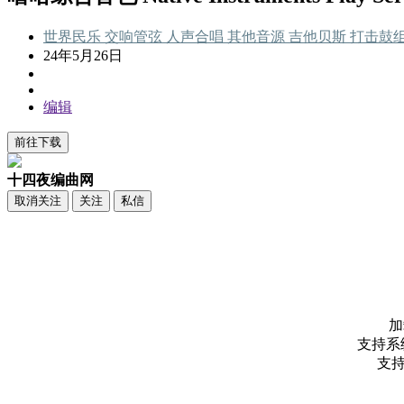
世界民乐
交响管弦
人声合唱
其他音源
吉他贝斯
打击鼓
24年5月26日
编辑
前往下载
十四夜编曲网
取消关注
关注
私信
加
支持系统：
支持宿主