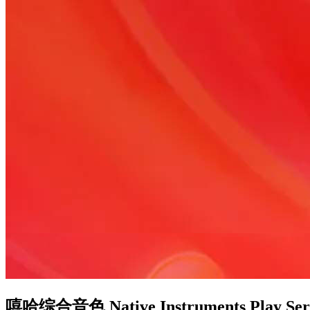
嘻哈综合音色 Native Instruments Play Serie