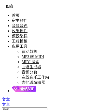
十四夜
首页
宿主软件
音源音色
效果插件
预设采样
工程模板
应用工具
律动鼓机
MP3 转 MIDI
MIDI 搜索
曲谱生成器
音频分轨
在线音乐工作站
吉他谱编辑器
文章
文章