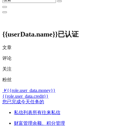
{{userData.name}}
已认证
文章
评论
关注
粉丝
￥
{{role.user_data.money}}
{{role.user_data.credit}}
您已完成今天任务的
私信列表
所有往来私信
财富管理
余额、积分管理