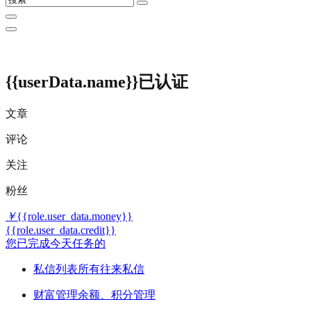
{{userData.name}}
已认证
文章
评论
关注
粉丝
￥
{{role.user_data.money}}
{{role.user_data.credit}}
您已完成今天任务的
私信列表
所有往来私信
财富管理
余额、积分管理