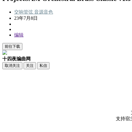
交响管弦
音源音色
23年7月8日
编辑
前往下载
十四夜编曲网
取消关注
关注
私信
支持宿主：Lo