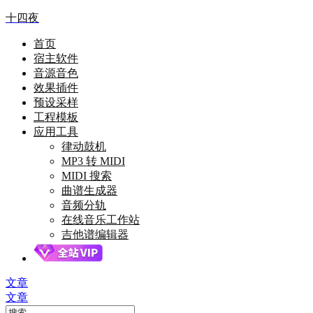
十四夜
首页
宿主软件
音源音色
效果插件
预设采样
工程模板
应用工具
律动鼓机
MP3 转 MIDI
MIDI 搜索
曲谱生成器
音频分轨
在线音乐工作站
吉他谱编辑器
文章
文章