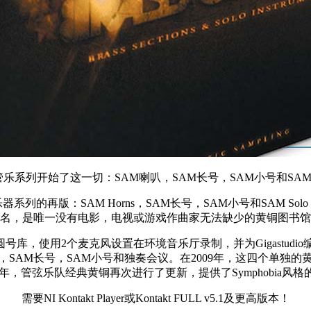
系列开始了这一切：SAM喇叭，SAM长号，SAM小号和SAM Solo 
交响铜管乐器系列的再版：SAM Horns，SAM长号，SAM小号和SAM
名，是唯一没有电影，电视或游戏作曲家无法缺少的黄铜图书馆
一个专用的圆号库，使用2个麦克风设置在环境音乐厅录制，并为Giga
SAM长号，SAM小号和独奏会议。在2009年，这四个单独的黄铜卷
12年，管弦乐队经典黄铜再次进行了更新，提供了Symphobia风
需要NI Kontakt Player或Kontakt FULL v5.1及更高版本！