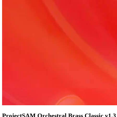
ProjectSAM Orchestral Brass Classic 