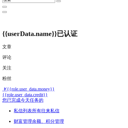
{{userData.name}}
已认证
文章
评论
关注
粉丝
￥
{{role.user_data.money}}
{{role.user_data.credit}}
您已完成今天任务的
私信列表
所有往来私信
财富管理
余额、积分管理