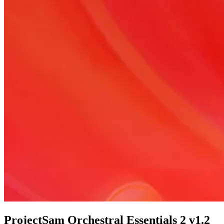
ProjectSam Orchestral Essentials 2 v1.2