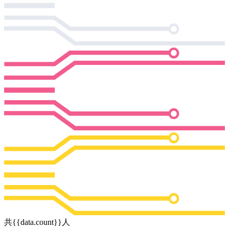
共{{data.count}}人