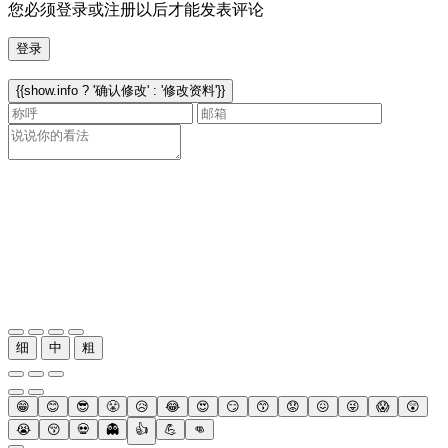
您必须登录或注册以后才能发表评论
登录
{{show.info ? '确认修改' : '修改资料'}}
细
中
粗
😁
😊
😎
😤
😥
😂
😍
😏
😙
😟
😖
😜
😱
😲
😭
😚
💀
👻
👍
💪
👊