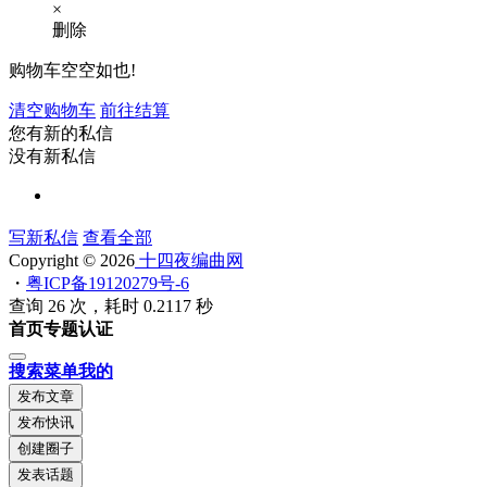
×
删除
购物车空空如也!
清空购物车
前往结算
您有新的私信
没有新私信
写新私信
查看全部
Copyright © 2026
十四夜编曲网
・
粤ICP备19120279号-6
查询 26 次，耗时 0.2117 秒
首页
专题
认证
搜索
菜单
我的
发布文章
发布快讯
创建圈子
发表话题