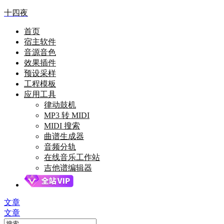
十四夜
首页
宿主软件
音源音色
效果插件
预设采样
工程模板
应用工具
律动鼓机
MP3 转 MIDI
MIDI 搜索
曲谱生成器
音频分轨
在线音乐工作站
吉他谱编辑器
文章
文章