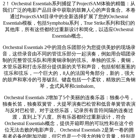
2！ Orchestral Essentials系列捕捉了ProjectSAM体验的精髓：从
我们广泛的电影产品目录中获取的鼓舞人心的声音集合。本卷
通过ProjectSAM目录中的全新选择扩展了您的Orchestral
Essentials模板，包括Symphobia系列，True Strike系列和我们的
其他库，所有这些都经过重新设计和简化，以适应Orchestral
Essentials概念。
Orchestral Essentials 2中的混合乐团部分为您提供美妙的现场录
音，这些录音由不同的管弦乐部分一起演奏，例如用合唱团录
制的完整管弦乐队和用黄铜录制的弦乐。单独的弦乐，黄铜，
木管乐器和打击乐部分提供新的关节和声音，包括郁郁葱葱的
弦乐和弦乐，一个巨大的，8人的法国号角部分，新的，强大
的鼓声和寒冷的弓形钹刮。键盘包括一个柔软，精致的三角钢
琴，盒式风琴和cimbalom。
Orchestral Essentials 2增加了5个美丽的连奏乐器：独奏小号，
独奏长笛，独奏双簧管，大提琴演奏巴松管和低音单簧管表演
与反对巴松管。对于这些乐器，记录所有音符间隔的连奏过
渡，直到上下八度。所有乐器都经过重新设计，符合
Orchestral Essentials概念，提供开箱即用的可玩性和在这个价
位无法击败的电影声音。 Orchestral Essentials 2是第一卷的拥
有者必备的附加功能，但它也是一个强大的独立音量，特别是