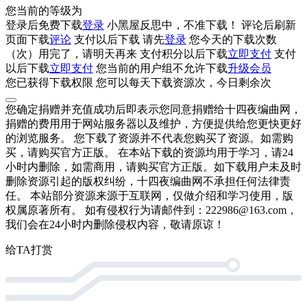
您当前的等级为
登录后免费下载
登录
小黑屋反思中，不准下载！
评论后刷新
页面下载
评论
支付
以后下载
请先
登录
您今天的下载次数
（
次）用完了，请明天再来
支付积分
以后下载
立即支付
支付
以后下载
立即支付
您当前的用户组不允许下载
升级会员
您已获得下载权限
您可以每天下载资源
次，今日剩余
次
您确定捐赠并充值成功后即表示您同意捐赠给十四夜编曲网，
捐赠的费用用于网站服务器以及维护，方便提供给您更快更好
的浏览服务。 您下载了资源并不代表您购买了资源。如需购
买，请购买官方正版。 在本站下载的资源均用于学习，请24
小时内删除，如需商用，请购买官方正版。如下载用户未及时
删除资源引起的版权纠纷，十四夜编曲网不承担任何法律责
任。 本站部分资源来源于互联网，仅做介绍和学习使用，版
权属原著所有。 如有侵权行为请邮件到：222986@163.com，
我们会在24小时内删除侵权内容，敬请原谅！
给TA打赏