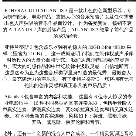
ETHERA GOLD ATLANTIS 3 是一款出色的创新型乐器，专
为制作配乐、电影作品、震撼人心的音乐预告片以及任何需要
出色人声独唱的音乐作品而设计。 作为备受赞誉、畅销不衰
的 ATLANTIS 2 库的后续产品，ATLANTIS 3 继承了前代产品
的成功经验。
亚特兰蒂斯 3 包含该乐器独有的惊人的 30GB 24bit 48Khz 采
样（压缩为 21GB）。 这一成就证明了我们在制作权威声乐库
时所投入的大量心血和研究。 我们从凯尔特曲调的空灵魅
力、宏大的幻想作品和中世纪旋律中汲取灵感，自信地断言，
这是迄今为止为这些音乐类型量身打造的最优秀、最振奋人
心、最充满活力的声乐库。 有了亚特兰蒂斯 3，您将拥有无与
伦比的创作灵感和真正非凡的声乐品质！
Atlantis 3 包含丰富的内容和功能。 这里有 6 位令人惊叹的专
业电影歌手，16 种不同类型的真实连奏乐器，包括半音阶人
声真实连奏、浪漫真实连奏、瓦尔哈拉真实连奏和精灵真实连
奏。 有 6 种全新的真实连奏，风格如下：英雄、黑暗海妖、
罗马、威尼斯、佛罗伦萨和音节。
此外，还有一个全新的混合人声合成器、一个精灵复调连音吟