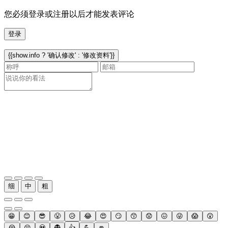
您必须登录或注册以后才能发表评论
登录
{{show.info ? '确认修改' : '修改资料'}}
细
中
粗
😁
😊
😎
😤
😥
😂
😍
😏
😙
😟
😖
😜
😱
😲
😭
😚
💀
👻
👍
💪
👊