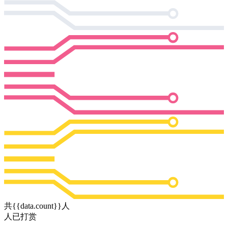
共{{data.count}}人
人已打赏