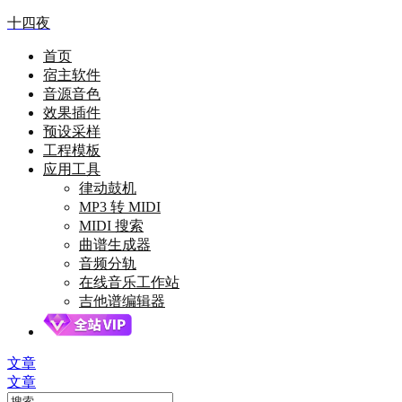
十四夜
首页
宿主软件
音源音色
效果插件
预设采样
工程模板
应用工具
律动鼓机
MP3 转 MIDI
MIDI 搜索
曲谱生成器
音频分轨
在线音乐工作站
吉他谱编辑器
文章
文章