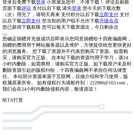
登录后免费下载
登录
小黑屋反思中，不准下载！
评论后刷新
页面下载
评论
支付
以后下载
请先
登录
您今天的下载次数
（
次）用完了，请明天再来
支付积分
以后下载
立即支付
支付
以后下载
立即支付
您当前的用户组不允许下载
升级会员
您已获得下载权限
您可以每天下载资源
次，今日剩余
次
您确定捐赠并充值成功后即表示您同意捐赠给十四夜编曲网，
捐赠的费用用于网站服务器以及维护，方便提供给您更快更好
的浏览服务。 您下载了资源并不代表您购买了资源。如需购
买，请购买官方正版。 在本站下载的资源均用于学习，请24
小时内删除，如需商用，请购买官方正版。如下载用户未及时
删除资源引起的版权纠纷，十四夜编曲网不承担任何法律责
任。 本站部分资源来源于互联网，仅做介绍和学习使用，版
权属原著所有。 如有侵权行为请邮件到：222986@163.com，
我们会在24小时内删除侵权内容，敬请原谅！
给TA打赏