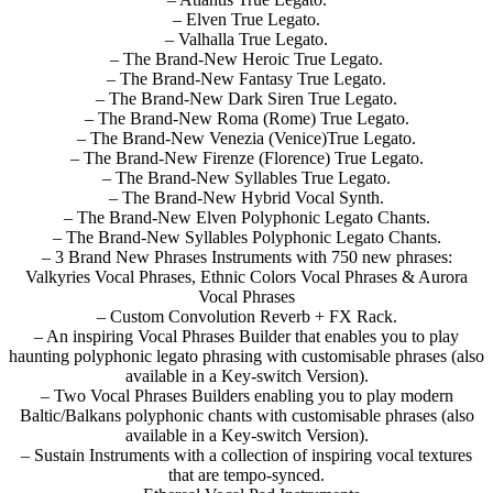
– Elven True Legato.
– Valhalla True Legato.
– The Brand-New Heroic True Legato.
– The Brand-New Fantasy True Legato.
– The Brand-New Dark Siren True Legato.
– The Brand-New Roma (Rome) True Legato.
– The Brand-New Venezia (Venice)True Legato.
– The Brand-New Firenze (Florence) True Legato.
– The Brand-New Syllables True Legato.
– The Brand-New Hybrid Vocal Synth.
– The Brand-New Elven Polyphonic Legato Chants.
– The Brand-New Syllables Polyphonic Legato Chants.
– 3 Brand New Phrases Instruments with 750 new phrases:
Valkyries Vocal Phrases, Ethnic Colors Vocal Phrases & Aurora
Vocal Phrases
– Custom Convolution Reverb + FX Rack.
– An inspiring Vocal Phrases Builder that enables you to play
haunting polyphonic legato phrasing with customisable phrases (also
available in a Key-switch Version).
– Two Vocal Phrases Builders enabling you to play modern
Baltic/Balkans polyphonic chants with customisable phrases (also
available in a Key-switch Version).
– Sustain Instruments with a collection of inspiring vocal textures
that are tempo-synced.