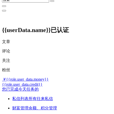
{{userData.name}}
已认证
文章
评论
关注
粉丝
￥
{{role.user_data.money}}
{{role.user_data.credit}}
您已完成今天任务的
私信列表
所有往来私信
财富管理
余额、积分管理