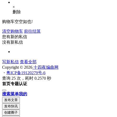
×
删除
购物车空空如也!
清空购物车
前往结算
您有新的私信
没有新私信
写新私信
查看全部
Copyright © 2026
十四夜编曲网
・
粤ICP备19120279号-6
查询 25 次，耗时 0.2570 秒
首页
专题
认证
搜索
菜单
我的
发布文章
发布快讯
创建圈子