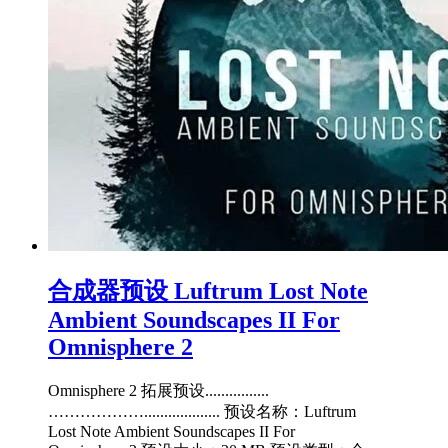
合成器预设 Luftrum Lost Note
Ambient Soundscapes II For
Omnisphere 2
Omnisphere 2 拓展预设................
………………................... 预设名称：Luftrum
Lost Note Ambient Soundscapes II For