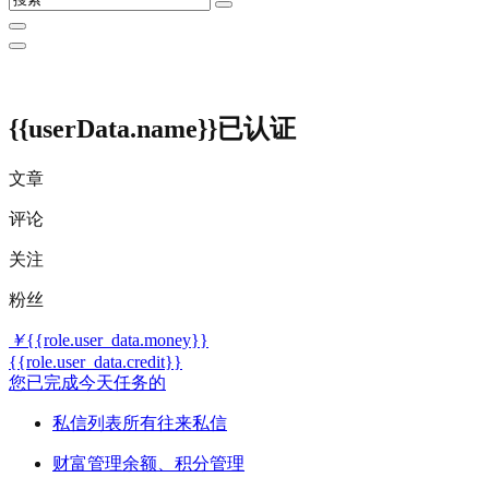
{{userData.name}}
已认证
文章
评论
关注
粉丝
￥
{{role.user_data.money}}
{{role.user_data.credit}}
您已完成今天任务的
私信列表
所有往来私信
财富管理
余额、积分管理