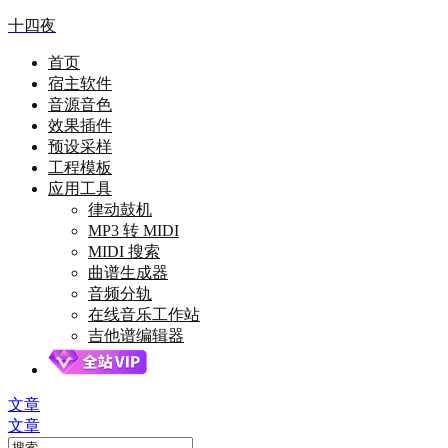
十四夜
首页
宿主软件
音源音色
效果插件
预设采样
工程模板
应用工具
律动鼓机
MP3 转 MIDI
MIDI 搜索
曲谱生成器
音频分轨
在线音乐工作站
吉他谱编辑器
文章
文章