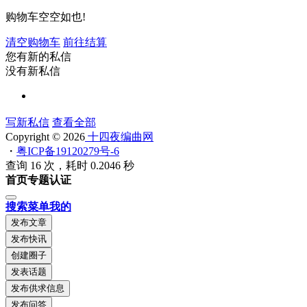
购物车空空如也!
清空购物车
前往结算
您有新的私信
没有新私信
写新私信
查看全部
Copyright © 2026
十四夜编曲网
・
粤ICP备19120279号-6
查询 16 次，耗时 0.2046 秒
首页
专题
认证
搜索
菜单
我的
发布文章
发布快讯
创建圈子
发表话题
发布供求信息
发布问答