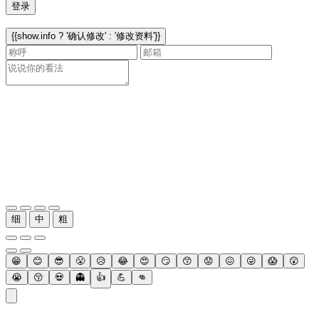
登录
{{show.info ? '确认修改' : '修改资料'}}
细
中
粗
😁
😊
😎
😤
😥
😂
😍
😏
😙
😟
😖
😜
😱
😲
😭
😚
💀
👻
👍
💪
👊