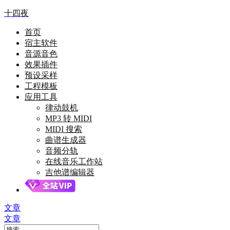
十四夜
首页
宿主软件
音源音色
效果插件
预设采样
工程模板
应用工具
律动鼓机
MP3 转 MIDI
MIDI 搜索
曲谱生成器
音频分轨
在线音乐工作站
吉他谱编辑器
文章
文章