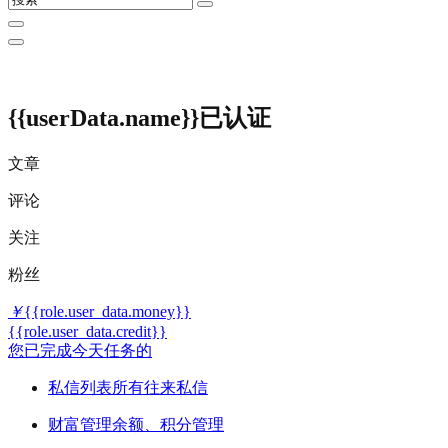
{{userData.name}}
已认证
文章
评论
关注
粉丝
￥
{{role.user_data.money}}
{{role.user_data.credit}}
您已完成今天任务的
私信列表
所有往来私信
财富管理
余额、积分管理