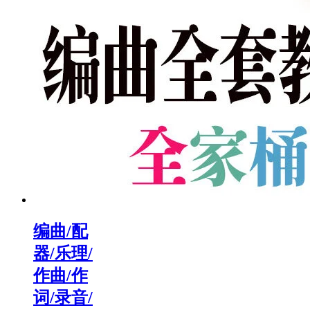
编曲/配
器/乐理/
作曲/作
词/录音/