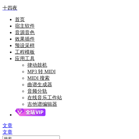
十四夜
首页
宿主软件
音源音色
效果插件
预设采样
工程模板
应用工具
律动鼓机
MP3 转 MIDI
MIDI 搜索
曲谱生成器
音频分轨
在线音乐工作站
吉他谱编辑器
文章
文章