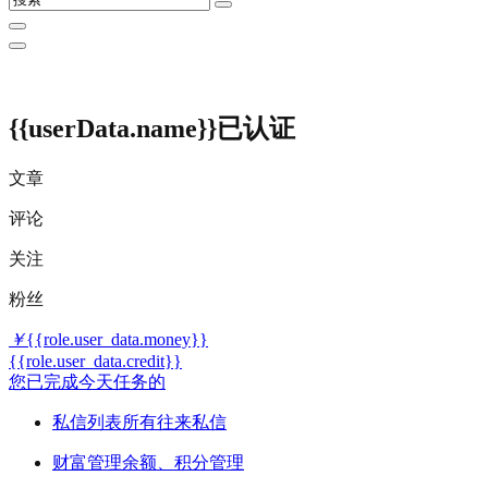
{{userData.name}}
已认证
文章
评论
关注
粉丝
￥
{{role.user_data.money}}
{{role.user_data.credit}}
您已完成今天任务的
私信列表
所有往来私信
财富管理
余额、积分管理