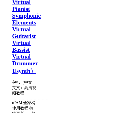
Virtual
Pianist
Symphonic
Elements
Virtual
Guitarist
Virtual
Bassist
Virtual
Drummer
Usynth）
包括（中文
英文）高清视
频教程
………………………
uJAM 全家桶
使用教程 持