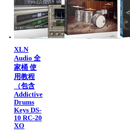
XLN
Audio 全
家桶 使
用教程
（包含
Addictive
Drums
Keys DS-
10 RC-20
XO