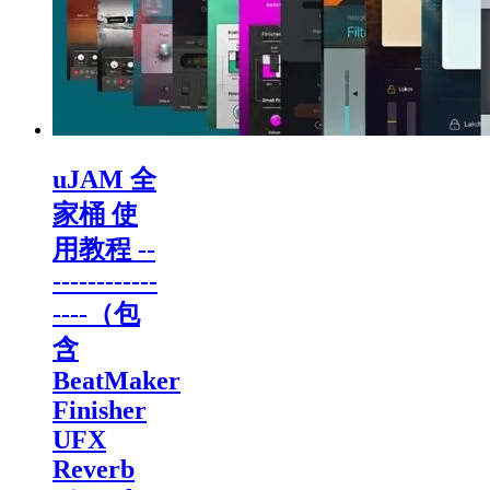
uJAM 全
家桶 使
用教程 --
------------
----（包
含
BeatMaker
Finisher
UFX
Reverb