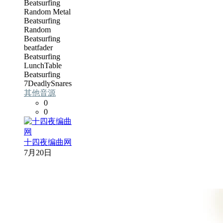
Beatsurfing
Random Metal
Beatsurfing
Random
Beatsurfing
beatfader
Beatsurfing
LunchTable
Beatsurfing
7DeadlySnares
其他音源
0
0
十四夜编曲网
7月20日